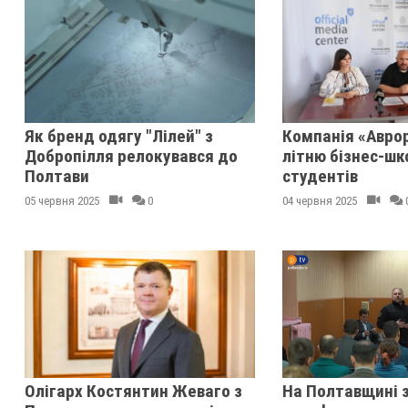
Як бренд одягу "Лілей" з
Компанія «Авро
Добропілля релокувався до
літню бізнес-шк
Полтави
студентів
05 червня 2025
0
04 червня 2025
Олігарх Костянтин Жеваго з
На Полтавщині 