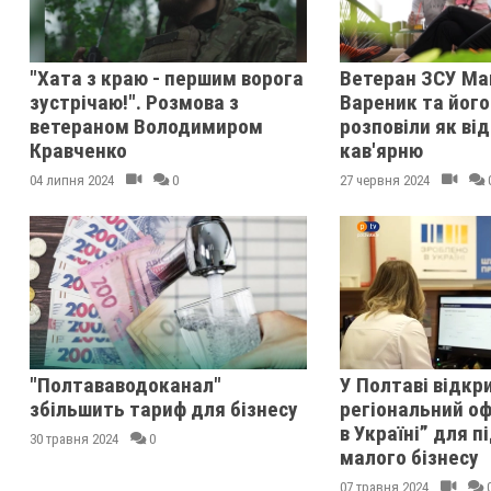
"Хата з краю - першим ворога
Ветеран ЗСУ Ма
зустрічаю!". Розмова з
Вареник та йог
ветераном Володимиром
розповіли як ві
Кравченко
кав'ярню
04 липня 2024
0
27 червня 2024
"Полтававодоканал"
У Полтаві відкр
збільшить тариф для бізнесу
регіональний оф
в Україні” для 
30 травня 2024
0
малого бізнесу
07 травня 2024