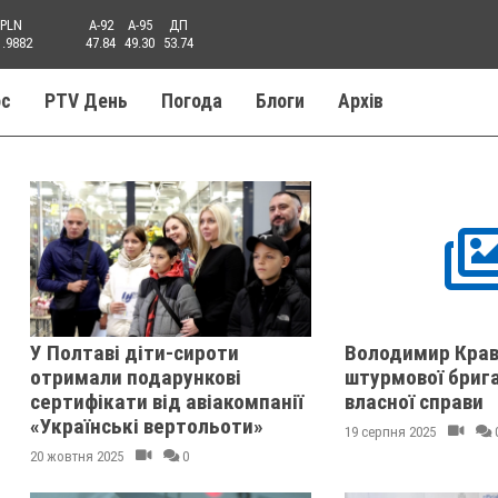
PLN
A-92
A-95
ДП
1.9882
47.84
49.30
53.74
ос
PTV День
Погода
Блоги
Aрхів
У Полтаві діти-сироти
Володимир Крав
отримали подарункові
штурмової бриг
сертифікати від авіакомпанії
власної справи
«Українські вертольоти»
19 серпня 2025
20 жовтня 2025
0