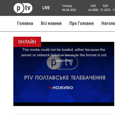
Четвер
USD
EUR
LIVE
06.08.2026
44.6895
51.6253
1
Головна
Всі новини
Про Головне
Нагол
ОНЛАЙН