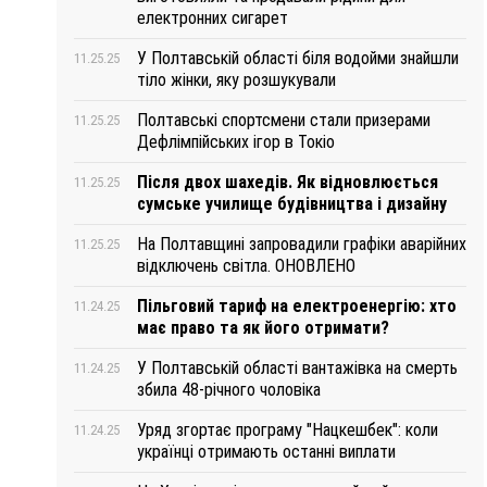
електронних сигарет
У Полтавській області біля водойми знайшли
11.25.25
тіло жінки, яку розшукували
Полтавські спортсмени стали призерами
11.25.25
Дефлімпійських ігор в Токіо
Після двох шахедів. Як відновлюється
11.25.25
сумське училище будівництва і дизайну
На Полтавщині запровадили графіки аварійних
11.25.25
відключень світла. ОНОВЛЕНО
Пільговий тариф на електроенергію: хто
11.24.25
має право та як його отримати?
У Полтавській області вантажівка на смерть
11.24.25
збила 48-річного чоловіка
Уряд згортає програму "Нацкешбек": коли
11.24.25
українці отримають останні виплати