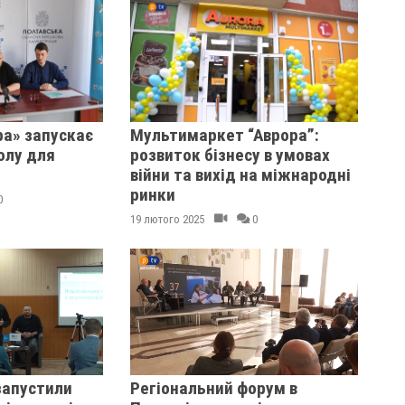
ра» запускає
Мультимаркет “Аврора”:
олу для
розвиток бізнесу в умовах
війни та вихід на міжнародні
ринки
0
19 лютого 2025
0
запустили
Регіональний форум в