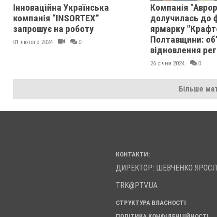
Інноваційна Українська
Компанія "Аврор
компанія “INSORTEX”
долучилась до 
запрошує на роботу
ярмарку "Крафт
Полтавщини: об
01 лютого 2024
0
відновлення рег
26 січня 2024
0
Більше мат
КОНТАКТИ:
ДИРЕКТОР: ШЕВЧЕНКО ЯРОС
TRK@PTV.UA
СТРУКТУРА ВЛАСНОСТІ
ПОЛІТИКА КОНФІДЕНЦІЙНОСТІ