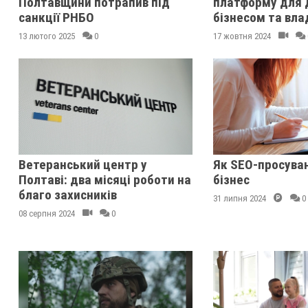
Полтавщини потрапив під
платформу для 
санкції РНБО
бізнесом та вл
13 лютого 2025
0
17 жовтня 2024
Ветеранський центр у
Як SEO-просува
Полтаві: два місяці роботи на
бізнес
благо захисників
31 липня 2024
0
08 серпня 2024
0