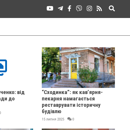
ченко: від
“Сходинка”: як кав’ярня-
ади до
пекарня намагається
реставрувати історичну
будівлю
0
15 липня 2025
0