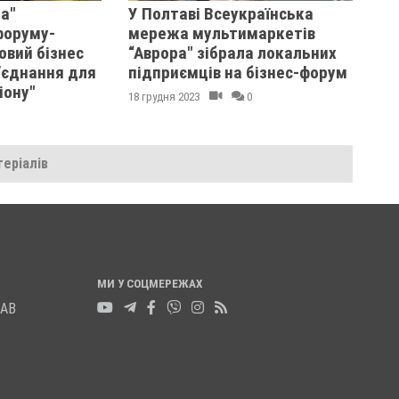
а"
У Полтаві Всеукраїнська
форуму-
мережа мультимаркетів
овий бізнес
“Аврора" зібрала локальних
’єднання для
підприємців на бізнес-форум
іону"
18 грудня 2023
0
еріалів
МИ У СОЦМЕРЕЖАХ
ЛАВ