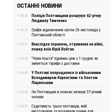
ОСТАННІ НОВИНИ
Поліція Полтавщини розшукує 62-річну
11.26.25
Людмилу Тимченко
Графік відключення світла 26 листопада у
11.26.25
Полтавській області
Внаслідок поранень, отриманих на війні,
11.25.25
помер воїн Юрій Войтик
"Нова пошта" піднімає ціни з 1 грудня: як
11.25.25
зміняться тарифи з доставки
У Полтаві попрощалися із військовими
11.25.25
Володимиром Каренгіним та Олегом
Ліщинським
На Полтавщині в пожежі загинув 37-річний
11.25.25
чоловік
Судитимуть трьох полтавців, якій
11.25.25
виготовляли та продавали рідини для