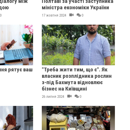
діалогу між
Полтаві за участі заступника
адою
міністра економіки України
0
17 жовтня 2024
0
ння рятує ваш
"Треба жити тим, що є". Як
власник розплідника рослин
з-під Бахмута відновлює
бізнес на Київщині
26 липня 2024
0