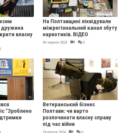
ксим
На Полтавщині ліквідували
о дружина
міжрегіональний канал збуту
дкрити власну
наркотиків. ВІДЕО
04 червня 2024
0
0
ився
Ветеранський бізнес
іс "Зроблено
Полтави: чи варто
підтримки
розпочинати власну справу
під час війни
0
24 квітня 2024
0