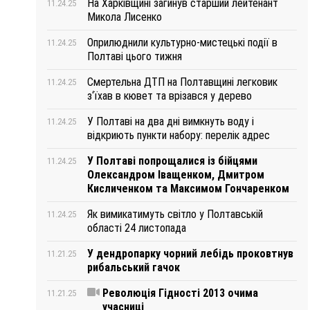
На Харківщині загинув старший лейтенант
11.24.25
Микола Лисенко
Оприлюднили культурно-мистецькі події в
11.24.25
Полтаві цього тижня
Смертельна ДТП на Полтавщині легковик
11.24.25
з‘їхав в кювет та врізався у дерево
У Полтаві на два дні вимкнуть воду і
11.24.25
відкриють пункти набору: перелік адрес
У Полтаві попрощалися із бійцями
11.24.25
Олександром Іващенком, Дмитром
Кисличенком та Максимом Гончаренком
Як вимикатимуть світло у Полтавській
11.24.25
області 24 листопада
У дендропарку чорний лебідь проковтнув
11.21.25
рибальський гачок
Революція Гідності 2013 очима
11.21.25
учасниці