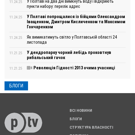
У Полтаві на два дні вимкнуть воду і відкриють
11.24.25
пункти набору: перелік адрес
У Полтаві попрощалися із бійцями Олександром
11.24.25
Іващенком, Дмитром Кисличенком та Максимом
Гончаренком
Як вимикатимуть світло у Полтавській області 24
11.24.25
листопада
У дендропарку чорний лебідь проковтнув
11.21.25
рибальський гачок
Революція Гідності 2013 очима учасниці
11.21.25
БЛОГИ
ВСІ НОВИНИ
БЛОГИ
СТРУКТУРА ВЛАСНОСТІ