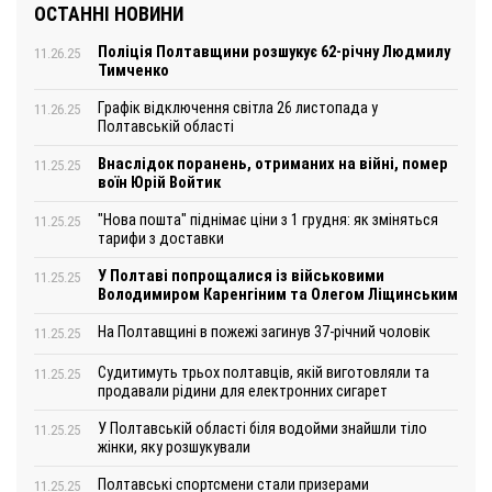
ОСТАННІ НОВИНИ
Поліція Полтавщини розшукує 62-річну Людмилу
11.26.25
Тимченко
Графік відключення світла 26 листопада у
11.26.25
Полтавській області
Внаслідок поранень, отриманих на війні, помер
11.25.25
воїн Юрій Войтик
"Нова пошта" піднімає ціни з 1 грудня: як зміняться
11.25.25
тарифи з доставки
У Полтаві попрощалися із військовими
11.25.25
Володимиром Каренгіним та Олегом Ліщинським
На Полтавщині в пожежі загинув 37-річний чоловік
11.25.25
Судитимуть трьох полтавців, якій виготовляли та
11.25.25
продавали рідини для електронних сигарет
У Полтавській області біля водойми знайшли тіло
11.25.25
жінки, яку розшукували
Полтавські спортсмени стали призерами
11.25.25