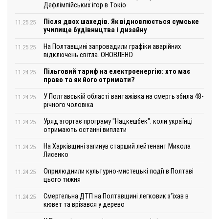
Дефлімпійських ігор в Токіо
Після двох шахедів. Як відновлюється сумське
11.25.25
училище будівництва і дизайну
На Полтавщині запровадили графіки аварійних
11.25.25
відключень світла. ОНОВЛЕНО
Пільговий тариф на електроенергію: хто має
11.24.25
право та як його отримати?
У Полтавській області вантажівка на смерть збила 48-
11.24.25
річного чоловіка
Уряд згортає програму "Нацкешбек": коли українці
11.24.25
отримають останні виплати
На Харківщині загинув старший лейтенант Микола
11.24.25
Лисенко
Оприлюднили культурно-мистецькі події в Полтаві
11.24.25
цього тижня
Смертельна ДТП на Полтавщині легковик з‘їхав в
11.24.25
кювет та врізався у дерево