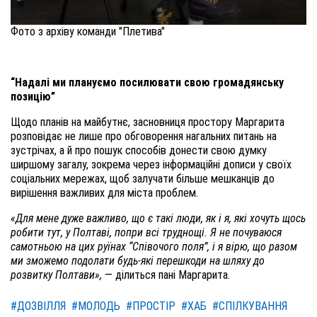
Фото з архіву команди "Плетива"
“Надалі ми плануємо посилювати свою громадянську
позицію”
Щодо планів на майбутнє, засновниця простору Маргарита
розповідає не лише про обговорення нагальних питань на
зустрічах, а й про пошук способів донести свою думку
ширшому загалу, зокрема через інформаційні дописи у своїх
соціальних мережах, щоб залучати більше мешканців до
вирішення важливих для міста проблем.
«Для мене дуже важливо, що є такі люди, як і я, які хочуть щось
робити тут, у Полтаві, попри всі труднощі. Я не почуваюся
самотньою на цих руїнах “Співочого поля”, і я вірю, що разом
ми зможемо подолати будь-які перешкоди на шляху до
розвитку Полтави»,
— ділиться пані Маргарита.
#ДОЗВІЛЛЯ
#МОЛОДЬ
#ПРОСТІР
#ХАБ
#СПІЛКУВАННЯ