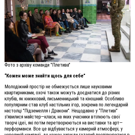
Фото з архіву команди "Плетива"
“Кожен може знайти щось для себе”
Молодіжний простір не обмежується лише науковими
квартирниками, охочі також можуть доєднатися до різних
клубів, як книжковий, письменницький та кіношний. Особливо
популярним став клуб настільних ігор, зокрема по легендарній
настолці "Підземелля і Дракони". Нещодавно у “Плетиві”
з'явилися майстер—класи, на яких учасники втілюють свої
творчі ідеї, які потім перетворюються на виставки та арт—
перформанси. Все це відбувається у камерній атмосфері, у
невеликій компанії, де кожен завжди готовий поспілкуватися в