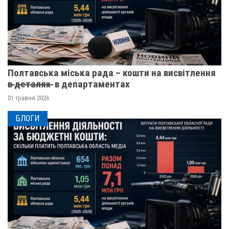
Полтавська міська рада – кошти на висвітлення
в̶ ̶д̶е̶т̶а̶л̶я̶х̶ ̶ в департаментах
01 травня 2026
БЛОГИ