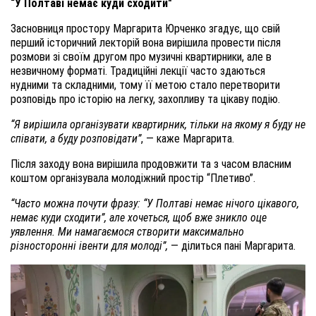
“У Полтаві немає куди сходити"
Засновниця простору Маргарита Юрченко згадує, що свій
перший історичний лекторій вона вирішила провести після
розмови зі своїм другом про музичні квартирники, але в
незвичному форматі. Традиційні лекції часто здаються
нудними та складними, тому її метою стало перетворити
розповідь про історію на легку, захопливу та цікаву подію.
“Я вирішила організувати квартирник, тільки на якому я буду не
співати, а буду розповідати”
, — каже Маргарита.
Після заходу вона вирішила продовжити та з часом власним
коштом організувала молодіжний простір “Плетиво”.
“Часто можна почути фразу: “У Полтаві немає нічого цікавого,
немає куди сходити”, але хочеться, щоб вже зникло оце
уявлення. Ми намагаємося створити максимально
різносторонні івенти для молоді”,
— ділиться пані Маргарита.