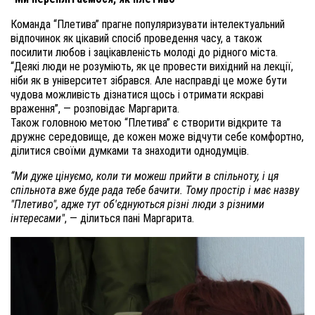
Команда “Плетива” прагне популяризувати інтелектуальний
відпочинок як цікавий спосіб проведення часу, а також
посилити любов і зацікавленість молоді до рідного міста.
“Деякі люди не розуміють, як це провести вихідний на лекції,
ніби як в університет зібрався. Але насправді це може бути
чудова можливість дізнатися щось і отримати яскраві
враження”, — розповідає Маргарита.
Також головною метою “Плетива” є створити відкрите та
дружнє середовище, де кожен може відчути себе комфортно,
ділитися своїми думками та знаходити однодумців.
“Ми дуже цінуємо, коли ти можеш прийти в спільноту, і ця
спільнота вже буде рада тебе бачити. Тому простір і має назву
"Плетиво", адже тут об'єднуються різні люди з різними
інтересами"
, — ділиться пані Маргарита.