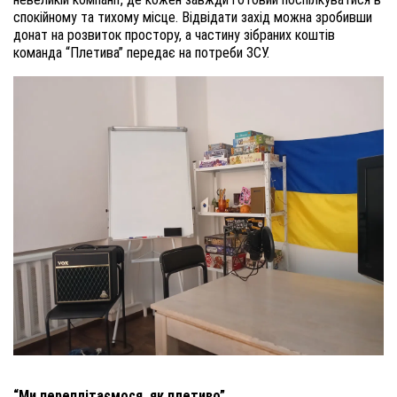
спокійному та тихому місце. Відвідати захід можна зробивши
донат на розвиток простору, а частину зібраних коштів
команда “Плетива” передає на потреби ЗСУ.
“Ми переплітаємося, як плетиво”