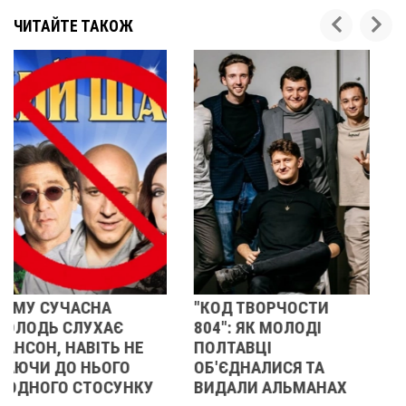
ЧИТАЙТЕ ТАКОЖ
"КОД ТВОРЧОСТИ
ОБ’ЄДНАНІ БОЛЕМ І
804": ЯК МОЛОДІ
ЛЮБОВ’Ю: ЯК ГО «СІМ’Ї
ПОЛТАВЦІ
ЗАГИБЛИХ
ОБ'ЄДНАЛИСЯ ТА
ПОЛТАВЩИНИ»
ВИДАЛИ АЛЬМАНАХ
ПЕРЕТВОРЮЄ ВТРАТУ