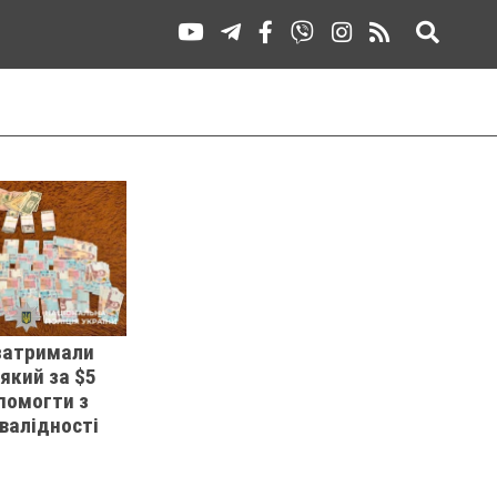
затримали
який за $5
помогти з
валідності