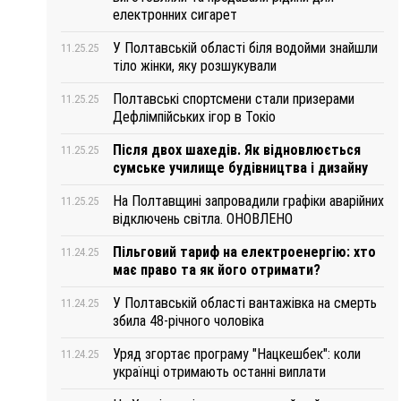
електронних сигарет
У Полтавській області біля водойми знайшли
11.25.25
тіло жінки, яку розшукували
Полтавські спортсмени стали призерами
11.25.25
Дефлімпійських ігор в Токіо
Після двох шахедів. Як відновлюється
11.25.25
сумське училище будівництва і дизайну
На Полтавщині запровадили графіки аварійних
11.25.25
відключень світла. ОНОВЛЕНО
Пільговий тариф на електроенергію: хто
11.24.25
має право та як його отримати?
У Полтавській області вантажівка на смерть
11.24.25
збила 48-річного чоловіка
Уряд згортає програму "Нацкешбек": коли
11.24.25
українці отримають останні виплати