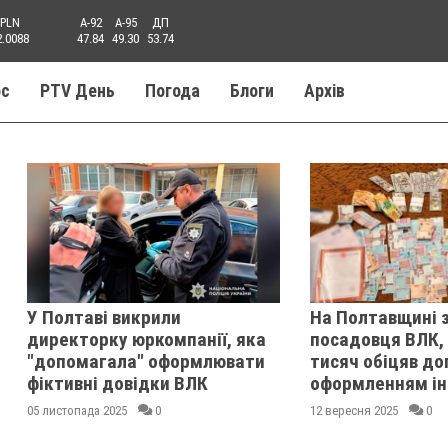
PLN
A-92
A-95
ДП
2.0088
47.84
49.30
53.74
ос
PTV День
Погода
Блоги
Aрхів
У Полтаві викрили
На Полтавщині 
директорку юркомпанії, яка
посадовця ВЛК, 
"допомагала" оформлювати
тисяч обіцяв до
фіктивні довідки ВЛК
оформленням ін
05 листопада 2025
0
12 вересня 2025
0