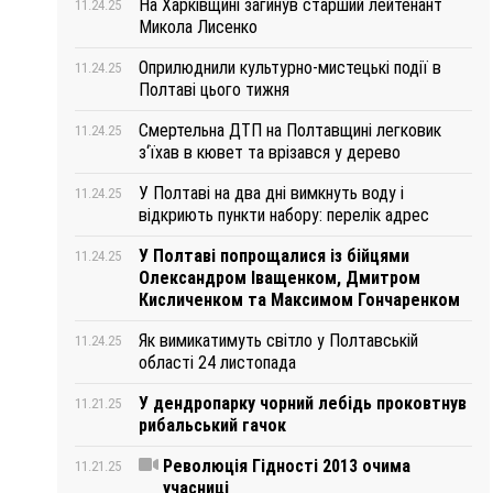
На Харківщині загинув старший лейтенант
11.24.25
Микола Лисенко
Оприлюднили культурно-мистецькі події в
11.24.25
Полтаві цього тижня
Смертельна ДТП на Полтавщині легковик
11.24.25
з‘їхав в кювет та врізався у дерево
У Полтаві на два дні вимкнуть воду і
11.24.25
відкриють пункти набору: перелік адрес
У Полтаві попрощалися із бійцями
11.24.25
Олександром Іващенком, Дмитром
Кисличенком та Максимом Гончаренком
Як вимикатимуть світло у Полтавській
11.24.25
області 24 листопада
У дендропарку чорний лебідь проковтнув
11.21.25
рибальський гачок
Революція Гідності 2013 очима
11.21.25
учасниці