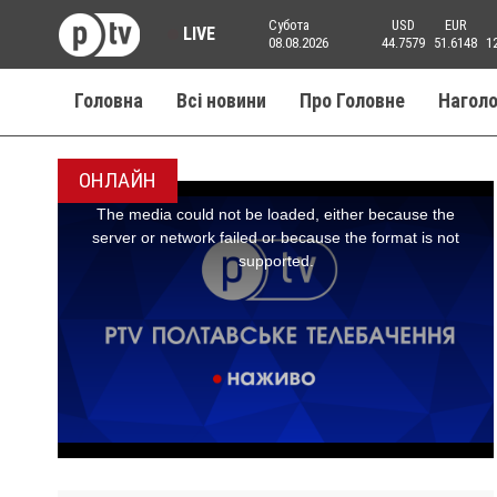
Субота
USD
EUR
LIVE
08.08.2026
44.7579
51.6148
1
Головна
Всі новини
Про Головне
Нагол
ОНЛАЙН