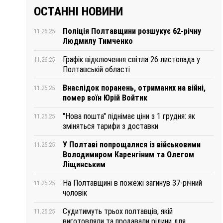
ОСТАННІ НОВИНИ
Поліція Полтавщини розшукує 62-річну
11.26.25
Людмилу Тимченко
Графік відключення світла 26 листопада у
11.26.25
Полтавській області
Внаслідок поранень, отриманих на війні,
11.25.25
помер воїн Юрій Войтик
"Нова пошта" піднімає ціни з 1 грудня: як
11.25.25
зміняться тарифи з доставки
У Полтаві попрощалися із військовими
11.25.25
Володимиром Каренгіним та Олегом
Ліщинським
На Полтавщині в пожежі загинув 37-річний
11.25.25
чоловік
Судитимуть трьох полтавців, якій
11.25.25
виготовляли та продавали рідини для