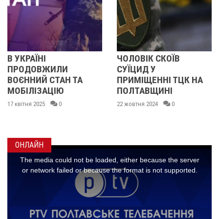
КРАЇНІ
ЧОЛОВІК СКОЇВ
НА
ОДОВЖИЛИ
СУЇЦИД У
ЗА
ЄННИЙ СТАН ТА
ПРИМІЩЕННІ ТЦК НА
ЧЕ
БІЛІЗАЦІЮ
ПОЛТАВЩИНІ
УХ
МО
ітня 2025
0
22 жовтня 2024
0
18 ж
ОНЛАЙН