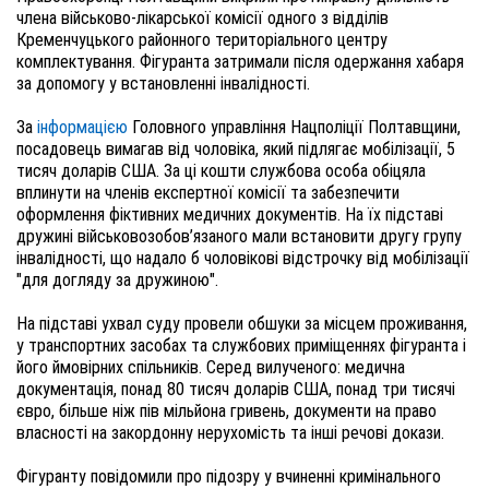
члена військово-лікарської комісії одного з відділів
Кременчуцького районного територіального центру
комплектування. Фігуранта затримали після одержання хабаря
за допомогу у встановленні інвалідності.
За
інформацією
Головного управління Нацполіції Полтавщини,
посадовець вимагав від чоловіка, який підлягає мобілізації, 5
тисяч доларів США. За ці кошти службова особа обіцяла
вплинути на членів експертної комісії та забезпечити
оформлення фіктивних медичних документів. На їх підставі
дружині військовозобов’язаного мали встановити другу групу
інвалідності, що надало б чоловікові відстрочку від мобілізації
"для догляду за дружиною".
На підставі ухвал суду провели обшуки за місцем проживання,
у транспортних засобах та службових приміщеннях фігуранта і
його ймовірних спільників. Серед вилученого: медична
документація, понад 80 тисяч доларів США, понад три тисячі
євро, більше ніж пів мільйона гривень, документи на право
власності на закордонну нерухомість та інші речові докази.
Фігуранту повідомили про підозру у вчиненні кримінального