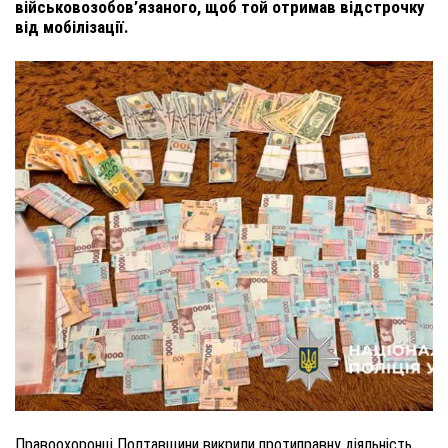
військовозобов’язаного, щоб той отримав відстрочку
від мобілізації.
Правоохоронці Полтавщини викрили протиправну діяльність