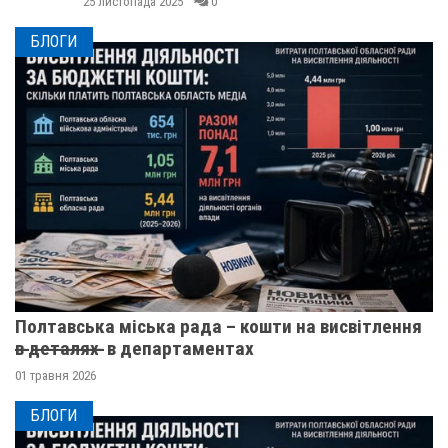
25 листопада 2025
0
БЛОГИ
Полтавська міська рада – кошти на висвітлення
в̶ ̶д̶е̶т̶а̶л̶я̶х̶ ̶ в департаментах
01 травня 2026
БЛОГИ