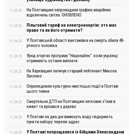
На Полтавщині запровадили графіки аварійних
11.25.25
відключень світла. ОНОВЛЕНО
Пільговий тариф на електроенергію: хто має
11.24.25
право та як його отримати?
У Полтавській області вантажівка на смерть збила 48-
11.24.25
річного чоловіка
Уряд згортає програму "Нацкешбек": коли українці
11.24.25
отримають останні виплати
На Харківщині загинув старший лейтенант Микола
11.24.25
Лисенко
Оприлюднили культурно-мистецькі події в Полтаві
11.24.25
цього тижня
Смертельна ДТП на Полтавщині легковик з‘їхав в
11.24.25
кювет та врізався у дерево
У Полтаві на два дні вимкнуть воду і відкриють
11.24.25
пункти набору: перелік адрес
У Полтаві попрощалися із бійцями Олександром
11.24.25