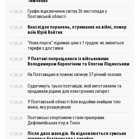
Тимченко
Графік відключення світла 26 листопада у
11.26.25
Полтавській області
Внаслідок поранень, отриманих на війні, помер
11.25.25
воїн Юрій Войтик
"Нова пошта" піднімає ціни з 1 грудня: як зміняться
11.25.25
тарифи з доставки
У Полтаві попрощалися із військовими
11.25.25
Володимиром Каренгіним та Олегом Ліщинським
На Полтавщині в пожежі загинув 37-річний чоловік
11.25.25
Судитимуть трьох полтавців, якій виготовляли та
11.25.25
продавали рідини для електронних сигарет
У Полтавській області біля водойми знайшли тіло
11.25.25
жінки, яку розшукували
Полтавські спортсмени стали призерами
11.25.25
Дефлімпійських ігор в Токіо
Після двох шахедів. Як відновлюється сумське
11.25.25
училище будівництва і дизайну