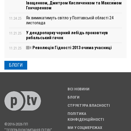
Іващенком, Дмитром Кисличенком та Максимом
Гончаренком
Як вимикатимуть світло у Полтавській області 24
11.24.25
листопада
У дендропарку чорний лебідь проковтнув
11.21.25
рибальський гачок
Революція Гідності 2013 очима учасниці
11.21.25
БЛОГИ
ВСІ НОВИНИ
БЛОГИ
СТРУКТУРА ВЛАСНОСТІ
ПОЛІТИКА
КОНФІДЕНЦІЙНОСТІ
©2016-2026 ПП
МИ У СОЦМЕРЕЖАХ
"ТЕЛЕРАДІОКОМПАНІЯ ПІТІВІ".