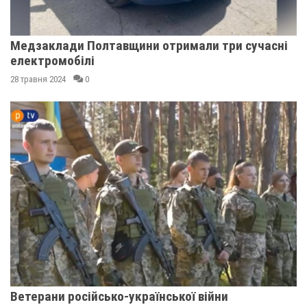
Медзаклади Полтавщини отримали три сучасні
електромобілі
28 травня 2024
0
Ветерани російсько-української війни