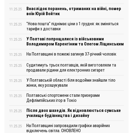
Внаслідок поранень, отриманих на війні, помер
11.25.25
воїн Юрій Войтик
"Нова пошта" піднімає ціни з 1 грудня: як зміняться
11.25.25
тарифи з доставки
У Полтаві попрощалися із військовими
11.25.25
Володимиром Каренгіним та Олегом Ліщинським
На Полтавщині в пожежі загинув 37-річний чоловік
11.25.25
Судитимуть трьох полтавців, якій виготовляли та
11.25.25
продавали рідини для електронних сигарет
У Полтавській області біля водойми знайшли тіло
11.25.25
жінки, яку розшукували
Полтавські спортсмени стали призерами
11.25.25
Дефлімпійських ігор в Токіо
Після двох шахедів. Як відновлюється сумське
11.25.25
училище будівництва і дизайну
На Полтавщині запровадили графіки аварійних
11.25.25
відключень світла. ОНОВЛЕНО