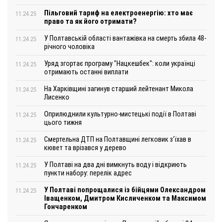
Пільговий тариф на електроенергію: хто має
11.24.25
право та як його отримати?
У Полтавській області вантажівка на смерть збила 48-
11.24.25
річного чоловіка
Уряд згортає програму "Нацкешбек": коли українці
11.24.25
отримають останні виплати
На Харківщині загинув старший лейтенант Микола
11.24.25
Лисенко
Оприлюднили культурно-мистецькі події в Полтаві
11.24.25
цього тижня
Смертельна ДТП на Полтавщині легковик з‘їхав в
11.24.25
кювет та врізався у дерево
У Полтаві на два дні вимкнуть воду і відкриють
11.24.25
пункти набору: перелік адрес
У Полтаві попрощалися із бійцями Олександром
11.24.25
Іващенком, Дмитром Кисличенком та Максимом
Гончаренком