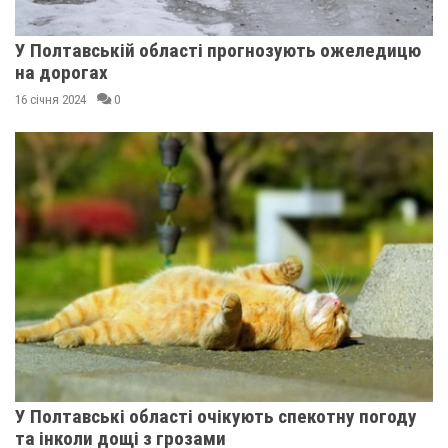
У Полтавській області прогнозують ожеледицю
на дорогах
16 січня 2024
0
У Полтавські області очікують спекотну погоду
та інколи дощі з грозами