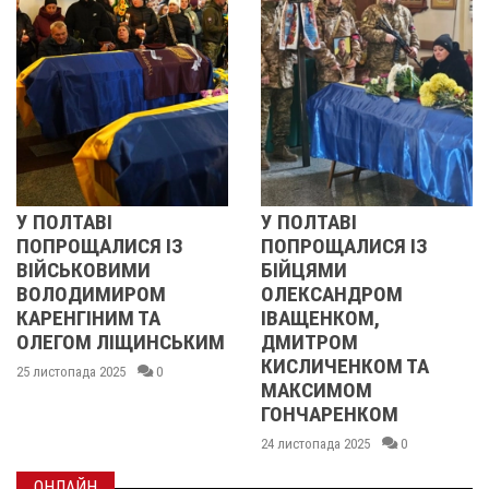
У ПОЛТАВІ
РЕВОЛЮЦІЯ Г
Я ІЗ
ПОПРОЩАЛИСЯ ІЗ
2013 ОЧИМА
И
БІЙЦЯМИ
УЧАСНИЦІ
ОМ
ОЛЕКСАНДРОМ
21 листопада 2025
ТА
ІВАЩЕНКОМ,
ИНСЬКИМ
ДМИТРОМ
КИСЛИЧЕНКОМ ТА
0
МАКСИМОМ
ГОНЧАРЕНКОМ
24 листопада 2025
0
ОНЛАЙН