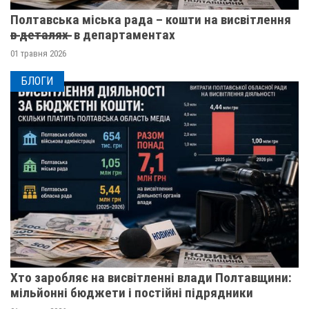
Полтавська міська рада – кошти на висвітлення
в̶ ̶д̶е̶т̶а̶л̶я̶х̶ ̶ в департаментах
01 травня 2026
БЛОГИ
Хто заробляє на висвітленні влади Полтавщини:
мільйонні бюджети і постійні підрядники