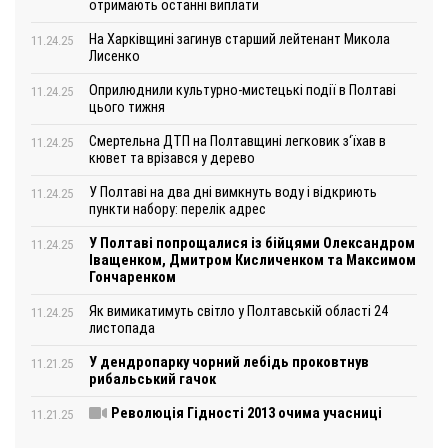
отримають останні виплати
На Харківщині загинув старший лейтенант Микола
11.24.25
Лисенко
Оприлюднили культурно-мистецькі події в Полтаві
11.24.25
цього тижня
Смертельна ДТП на Полтавщині легковик з‘їхав в
11.24.25
кювет та врізався у дерево
У Полтаві на два дні вимкнуть воду і відкриють
11.24.25
пункти набору: перелік адрес
У Полтаві попрощалися із бійцями Олександром
11.24.25
Іващенком, Дмитром Кисличенком та Максимом
Гончаренком
Як вимикатимуть світло у Полтавській області 24
11.24.25
листопада
У дендропарку чорний лебідь проковтнув
11.21.25
рибальський гачок
Революція Гідності 2013 очима учасниці
11.21.25