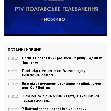
ОСТАННІ НОВИНИ
Поліція Полтавщини розшукує 62-річну Людмилу
11.26.25
Тимченко
Графік відключення світла 26 листопада у
11.26.25
Полтавській області
Внаслідок поранень, отриманих на війні, помер
11.25.25
воїн Юрій Войтик
"Нова пошта" піднімає ціни з 1 грудня: як зміняться
11.25.25
тарифи з доставки
У Полтаві попрощалися із військовими
11.25.25