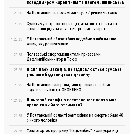
Володимиром Каренгіним та Олегом Ліщинським
На Полтавщині в пожежі загинув 37-річний чоловік
11.25.25
Судитимуть трьох полтавців, якій виготовляли та
11.25.25
продавали рідини для електронних сигарет
У Полтавській області біля водойми знайшли тіло
11.25.25
жінки, яку розшукували
Полтавські спортсмени стали призерами
11.25.25
Дефлімпійських ігор в Токіо
Після двох шахедів. Як відновлюється сумське
11.25.25
училище будівництва і дизайну
На Полтавщині запровадили графіки аварійних
11.25.25
відключень світла. ОНОВЛЕНО
Пільговий тариф на електроенергію: хто має
11.24.25
право та як його отримати?
У Полтавській області вантажівка на смерть збила 48-
11.24.25
річного чоловіка
Уряд згортає програму "Нацкешбек": коли українці
11.24.25