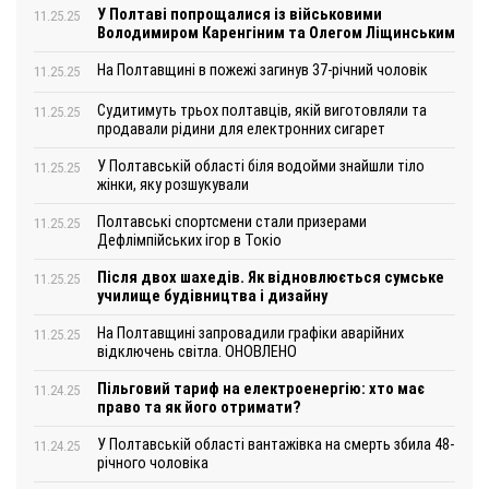
У Полтаві попрощалися із військовими
11.25.25
Володимиром Каренгіним та Олегом Ліщинським
На Полтавщині в пожежі загинув 37-річний чоловік
11.25.25
Судитимуть трьох полтавців, якій виготовляли та
11.25.25
продавали рідини для електронних сигарет
У Полтавській області біля водойми знайшли тіло
11.25.25
жінки, яку розшукували
Полтавські спортсмени стали призерами
11.25.25
Дефлімпійських ігор в Токіо
Після двох шахедів. Як відновлюється сумське
11.25.25
училище будівництва і дизайну
На Полтавщині запровадили графіки аварійних
11.25.25
відключень світла. ОНОВЛЕНО
Пільговий тариф на електроенергію: хто має
11.24.25
право та як його отримати?
У Полтавській області вантажівка на смерть збила 48-
11.24.25
річного чоловіка