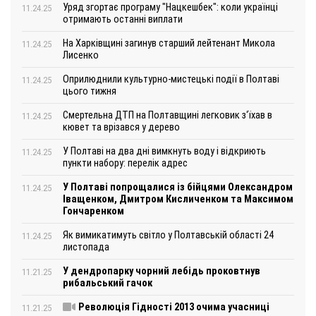
Уряд згортає програму "Нацкешбек": коли українці
11.24.25
отримають останні виплати
На Харківщині загинув старший лейтенант Микола
11.24.25
Лисенко
Оприлюднили культурно-мистецькі події в Полтаві
11.24.25
цього тижня
Смертельна ДТП на Полтавщині легковик з‘їхав в
11.24.25
кювет та врізався у дерево
У Полтаві на два дні вимкнуть воду і відкриють
11.24.25
пункти набору: перелік адрес
У Полтаві попрощалися із бійцями Олександром
11.24.25
Іващенком, Дмитром Кисличенком та Максимом
Гончаренком
Як вимикатимуть світло у Полтавській області 24
11.24.25
листопада
У дендропарку чорний лебідь проковтнув
11.21.25
рибальський гачок
Революція Гідності 2013 очима учасниці
11.21.25