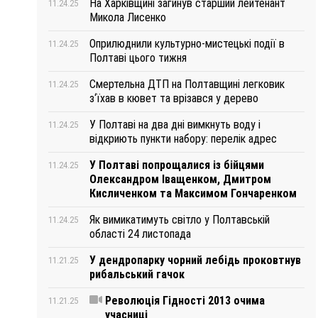
На Харківщині загинув старший лейтенант
11.24.25
Микола Лисенко
Оприлюднили культурно-мистецькі події в
11.24.25
Полтаві цього тижня
Смертельна ДТП на Полтавщині легковик
11.24.25
з‘їхав в кювет та врізався у дерево
У Полтаві на два дні вимкнуть воду і
11.24.25
відкриють пункти набору: перелік адрес
У Полтаві попрощалися із бійцями
11.24.25
Олександром Іващенком, Дмитром
Кисличенком та Максимом Гончаренком
Як вимикатимуть світло у Полтавській
11.24.25
області 24 листопада
У дендропарку чорний лебідь проковтнув
11.21.25
рибальський гачок
Революція Гідності 2013 очима
11.21.25
учасниці