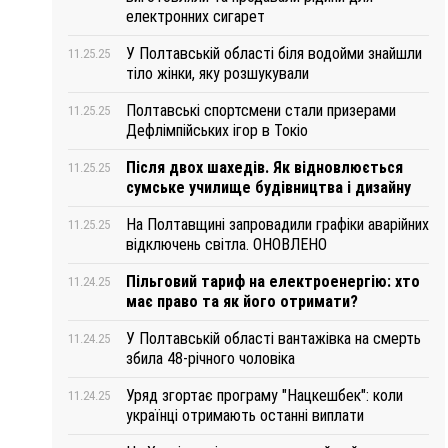
електронних сигарет
У Полтавській області біля водойми знайшли
11.25.25
тіло жінки, яку розшукували
Полтавські спортсмени стали призерами
11.25.25
Дефлімпійських ігор в Токіо
Після двох шахедів. Як відновлюється
11.25.25
сумське училище будівництва і дизайну
На Полтавщині запровадили графіки аварійних
11.25.25
відключень світла. ОНОВЛЕНО
Пільговий тариф на електроенергію: хто
11.24.25
має право та як його отримати?
У Полтавській області вантажівка на смерть
11.24.25
збила 48-річного чоловіка
Уряд згортає програму "Нацкешбек": коли
11.24.25
українці отримають останні виплати