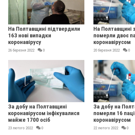
На Полтавщині підтвердили
На Полтавщині 
163 нові випадки
померли двоє па
коронавірусу
коронавірусом
26 березня 2022
0
20 березня 2022
0
За добу на Полтавщині
За добу на Пол
коронавірусом інфікувалися
померли 16 паці
майже 1700 осіб
коронавірусом
23 лютого 2022
0
22 лютого 2022
0