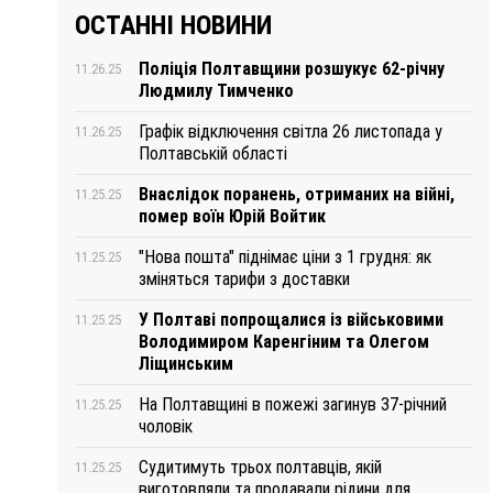
ОСТАННІ НОВИНИ
Поліція Полтавщини розшукує 62-річну
11.26.25
Людмилу Тимченко
Графік відключення світла 26 листопада у
11.26.25
Полтавській області
Внаслідок поранень, отриманих на війні,
11.25.25
помер воїн Юрій Войтик
"Нова пошта" піднімає ціни з 1 грудня: як
11.25.25
зміняться тарифи з доставки
У Полтаві попрощалися із військовими
11.25.25
Володимиром Каренгіним та Олегом
Ліщинським
На Полтавщині в пожежі загинув 37-річний
11.25.25
чоловік
Судитимуть трьох полтавців, якій
11.25.25
виготовляли та продавали рідини для