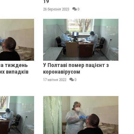
19
26 березня 2023
0
за тиждень
У Полтаві помер пацієнт з
их випадків
коронавірусом
17 квітня 2022
0