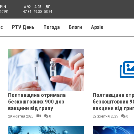
PLN
A-92
A-95
ДП
2.0191
47.84
49.30
53.74
ос
PTV День
Погода
Блоги
Aрхів
Полтавщина отримала
Полтавщина от
безкоштовних 900 доз
безкоштовних 9
вакцини від грипу
вакцини від гри
29 жовтня 2025
0
29 жовтня 2025
0