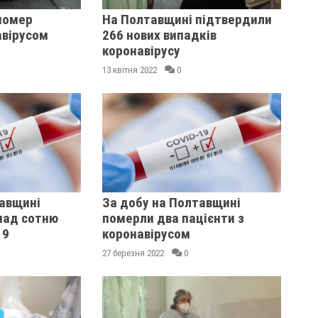
помер
На Полтавщині підтвердили
авірусом
266 нових випадків
коронавірусу
13 квітня 2022
0
тавщині
За добу на Полтавщині
над сотню
померли два пацієнти з
19
коронавірусом
27 березня 2022
0