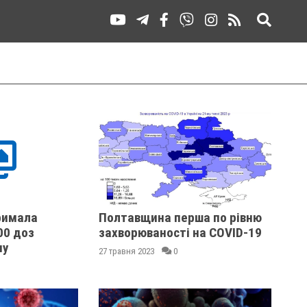
римала
Полтавщина перша по рівню
00 доз
захворюваності на COVID-19
пу
27 травня 2023
0