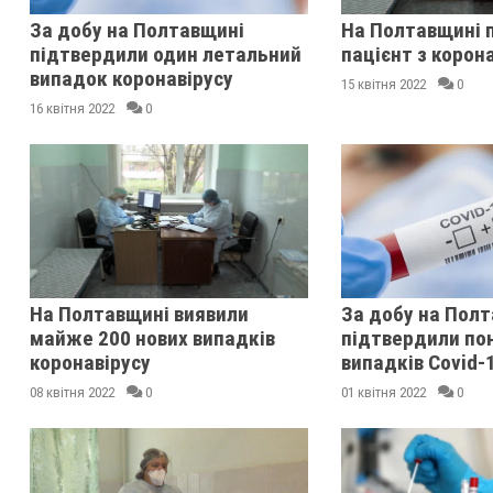
За добу на Полтавщині
На Полтавщині 
підтвердили один летальний
пацієнт з корон
випадок коронавірусу
15 квітня 2022
0
16 квітня 2022
0
На Полтавщині виявили
За добу на Пол
майже 200 нових випадків
підтвердили по
коронавірусу
випадків Covid-
08 квітня 2022
0
01 квітня 2022
0