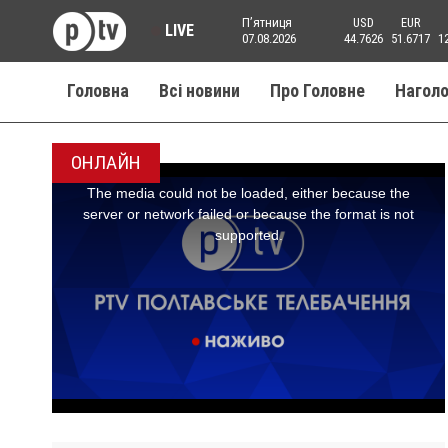
Пʼятниця
USD
EUR
LIVE
07.08.2026
44.7626
51.6717
1
Головна
Всі новини
Про Головне
Нагол
ОНЛАЙН