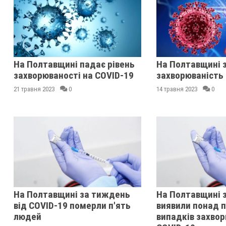
На Полтавщині падає рівень
На Полтавщині 
захворюваності на COVID-19
захворюваність 
21 травня 2023
0
14 травня 2023
0
На Полтавщині за тиждень
На Полтавщині 
від COVID-19 померли п'ять
виявили понад п
людей
випадків захвор