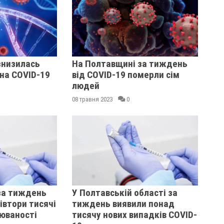
знизилась
На Полтавщині за тиждень
на COVID-19
від COVID-19 померли сім
людей
08 травня 2023
0
за тиждень
У Полтавській області за
івтори тисячі
тиждень виявили понад
юваності
тисячу нових випадків COVID-