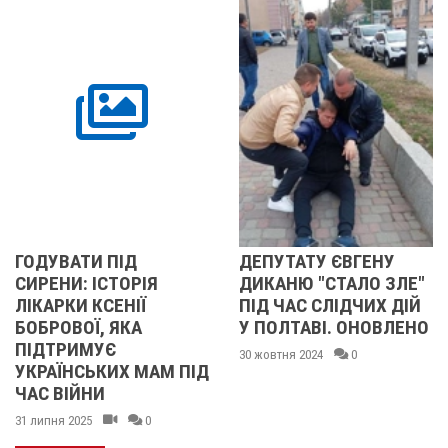
ПІД
ДЕПУТАТУ ЄВГЕНУ
12-РІЧНОМ
ТОРІЯ
ДИКАНЮ "СТАЛО ЗЛЕ"
ХЛОПЧИКУ 
ЕНІЇ
ПІД ЧАС СЛІДЧИХ ДІЙ
ПОЛТАВЩИ
 ЯКА
У ПОЛТАВІ. ОНОВЛЕНО
ЯКОГО ВИЯ
Є
ТЕРМІНОВО
30 жовтня 2024
0
ИХ МАМ ПІД
ДОПОМОГА
06 березня 2024
0