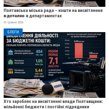
Полтавська міська рада – кошти на висвітлення
в̶ ̶д̶е̶т̶а̶л̶я̶х̶ ̶ в департаментах
01 травня 2026
БЛОГИ
Хто заробляє на висвітленні влади Полтавщини:
мільйонні бюджети і постійні підрядники