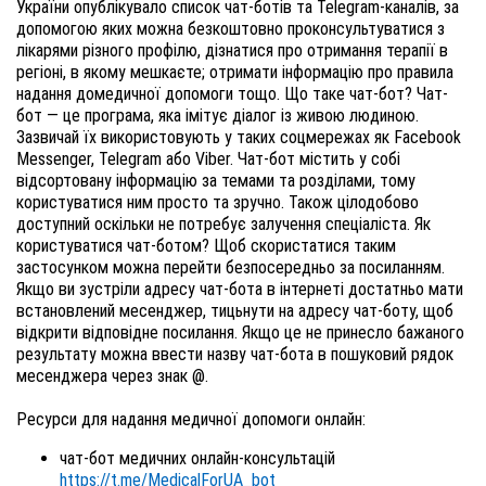
України опублікувало список чат-ботів та Telegram-каналів, за 
допомогою яких можна безкоштовно проконсультуватися з 
лікарями різного профілю, дізнатися про отримання терапії в 
регіоні, в якому мешкаєте; отримати інформацію про правила 
надання домедичної допомоги тощо. 
Що таке чат-бот? 
Чат-
бот — це програма, яка імітує діалог із живою людиною. 
Зазвичай їх використовують у таких соцмережах як Facebook 
Messenger, Telegram або Viber. 
Чат-бот містить у собі 
відсортовану інформацію за темами та розділами, тому 
користуватися ним просто та зручно. Також цілодобово 
доступний оскільки не потребує залучення спеціаліста. 
Як 
користуватися чат-ботом? 
Щоб скористатися таким 
застосунком можна перейти безпосередньо за посиланням. 
Якщо ви зустріли адресу чат-бота в інтернеті достатньо мати 
встановлений месенджер, тицьнути на адресу чат-боту, щоб 
відкрити відповідне посилання. 
Якщо це не принесло бажаного 
результату можна ввести назву чат-бота в пошуковий рядок 
месенджера через знак @.  
Ресурси для надання медичної допомоги онлайн:  
чат-бот медичних онлайн-консультацій 
https://t.me/MedicalForUA_bot