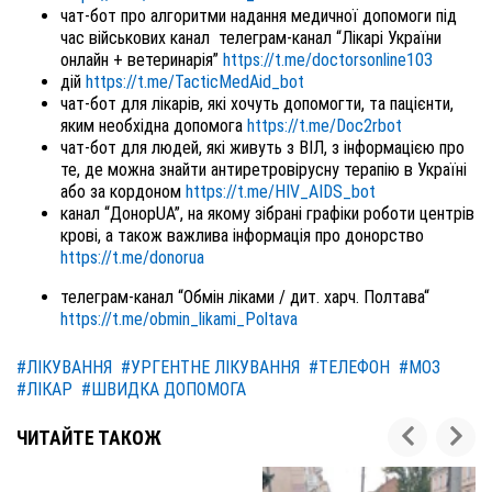
чат-бот про алгоритми надання медичної допомоги під 
час військових канал  телеграм-канал “Лікарі України 
онлайн + ветеринарія” 
https://t.me/doctorsonline103
дій 
https://t.me/TacticMedAid_bot
чат-бот для лікарів, які хочуть допомогти, та пацієнти, 
яким необхідна допомога 
https://t.me/Doc2rbot
чат-бот для людей, які живуть з ВІЛ, з інформацією про 
те, де можна знайти антиретровірусну терапію в Україні 
або за кордоном 
https://t.me/HIV_AIDS_bot
канал “ДонорUA”, на якому зібрані графіки роботи центрів 
крові, а також важлива інформація про донорство 
https://t.me/donorua
телеграм-канал “Обмін ліками / дит. харч. Полтава“ 
https://t.me/obmin_likami_Poltava
#ЛІКУВАННЯ
#УРГЕНТНЕ ЛІКУВАННЯ
#ТЕЛЕФОН
#МОЗ
#ЛІКАР
#ШВИДКА ДОПОМОГА
ЧИТАЙТЕ ТАКОЖ