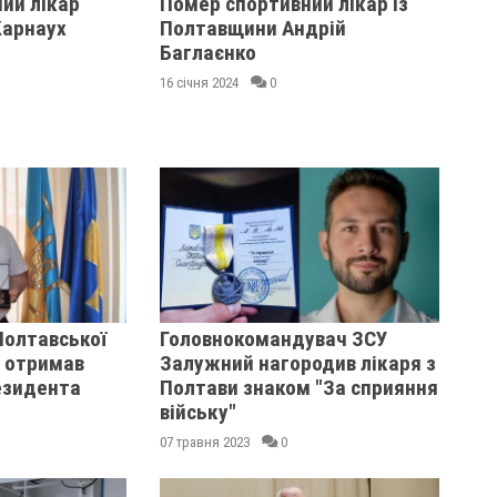
ий лікар
Помер спортивний лікар із
Карнаух
Полтавщини Андрій
Баглаєнко
16 січня 2024
0
Полтавської
Головнокомандувач ЗСУ
і отримав
Залужний нагородив лікаря з
езидента
Полтави знаком "За сприяння
війську"
07 травня 2023
0