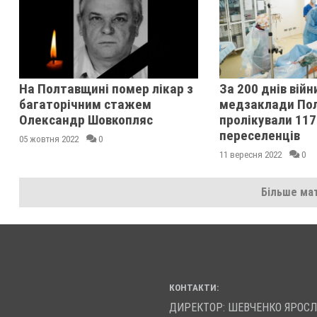
На Полтавщині помер лікар з
За 200 днів війн
багаторічним стажем
медзаклади По
Олександр Шовкопляс
пролікували 117
переселенців
05 жовтня 2022
0
11 вересня 2022
0
Більше мат
КОНТАКТИ:
ДИРЕКТОР: ШЕВЧЕНКО ЯРОС