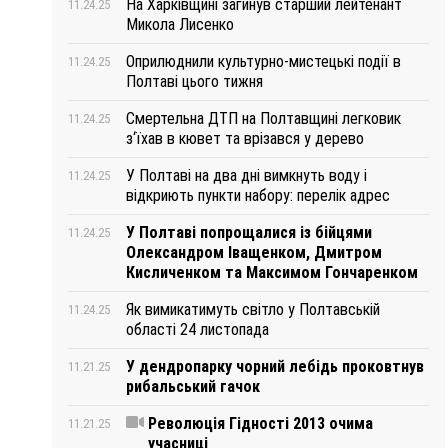
На Харківщині загинув старший лейтенант
11.24.25
Микола Лисенко
Оприлюднили культурно-мистецькі події в
11.24.25
Полтаві цього тижня
Смертельна ДТП на Полтавщині легковик
11.24.25
з‘їхав в кювет та врізався у дерево
У Полтаві на два дні вимкнуть воду і
11.24.25
відкриють пункти набору: перелік адрес
У Полтаві попрощалися із бійцями
11.24.25
Олександром Іващенком, Дмитром
Кисличенком та Максимом Гончаренком
Як вимикатимуть світло у Полтавській
11.24.25
області 24 листопада
У дендропарку чорний лебідь проковтнув
11.21.25
рибальський гачок
Революція Гідності 2013 очима
11.21.25
учасниці