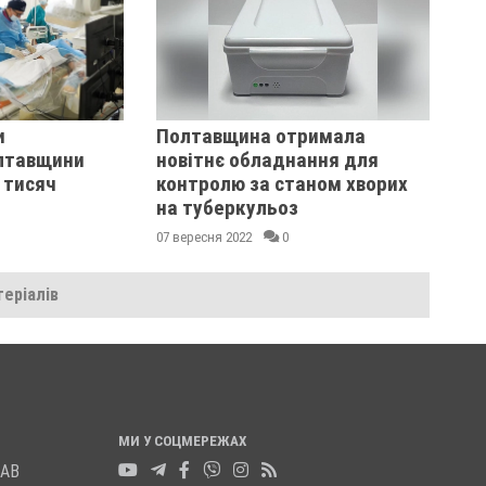
и
Полтавщина отримала
лтавщини
новітнє обладнання для
 тисяч
контролю за станом хворих
на туберкульоз
07 вересня 2022
0
еріалів
МИ У СОЦМЕРЕЖАХ
ЛАВ