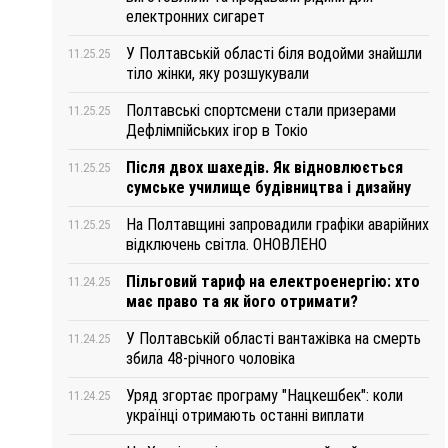
електронних сигарет
У Полтавській області біля водойми знайшли
11.25.25
тіло жінки, яку розшукували
Полтавські спортсмени стали призерами
11.25.25
Дефлімпійських ігор в Токіо
Після двох шахедів. Як відновлюється
11.25.25
сумське училище будівництва і дизайну
На Полтавщині запровадили графіки аварійних
11.25.25
відключень світла. ОНОВЛЕНО
Пільговий тариф на електроенергію: хто
11.24.25
має право та як його отримати?
У Полтавській області вантажівка на смерть
11.24.25
збила 48-річного чоловіка
Уряд згортає програму "Нацкешбек": коли
11.24.25
українці отримають останні виплати