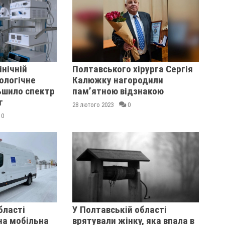
інічній
Полтавського хірурга Сергія
ологічне
Калюжку нагородили
ьшило спектр
пам’ятною відзнакою
г
28 лютого 2023
0
0
бласті
У Полтавській області
на мобільна
врятували жінку, яка впала в