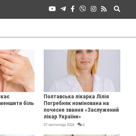
икає
Полтавська лікарка Лілія
зменшити біль
Погребняк номінована на
почесне звання «Заслужений
лікар України»
07 листопада 2024
0