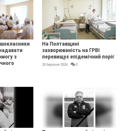
ршокласники
На Полтавщині
надавати
захворюваність на ГРВІ
могу з
перевищує епідемічний поріг
чного
20 березня 2024
0