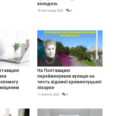
колодязь
18 листопада 2022
0
лтавщині
На Полтавщині
ики
перейменували вулицю на
допомогу
честь відомої кременчуцької
еміщеним
лікарки
17 жовтня 2022
0