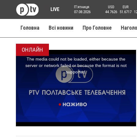
Пʼятниця
USD
EUR
LIVE
07.08.2026
44.7626
51.6717
1
Головна
Всі новини
Про Головне
Нагол
ОНЛАЙН