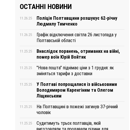
ОСТАННІ НОВИНИ
Поліція Полтавщини розшукує 62-річну
11.26.25
Людмилу Тимченко
Графік відключення світла 26 листопада у
11.26.25
Полтавській області
Внаслідок поранень, отриманих на війні,
11.25.25
помер воїн Юрій Войтик
"Нова пошта" піднімає ціни з 1 грудня: як
11.25.25
зміняться тарифи з доставки
У Полтаві попрощалися із військовими
11.25.25
Володимиром Каренгіним та Олегом
Ліщинським
На Полтавщині в пожежі загинув 37-річний
11.25.25
чоловік
Судитимуть трьох полтавців, якій
11.25.25
виготовляли та продавали рідини для