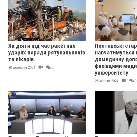
Як діяти під час ракетних
Полтавські ста
ударів: поради рятувальників
навчатимуться 
та лікарів
домедичну допо
фахівцями меди
30 вересня 2024
0
університету
25 квітня 2024
0