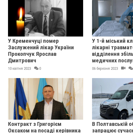
У Кременчуці помер
У 1-й міський кл
Заслужений лікар України
лікарні травмат
Прокопчук Ярослав
відділення збіл
Дмитрович
медичних послу
10 квітня 2023
0
06 березня 2023
Контракт з Григорієм
В Полтавській о
Оксаком на посаді керівника
запрацює сучас