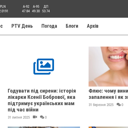
PLN
A-92
A-95
ДП
2.0191
47.84
49.30
53.74
ос
PTV День
Погода
Блоги
Aрхів
Годувати під сирени: історія
Флюс: чому вин
лікарки Ксенії Бобрової, яка
запалення і як 
підтримує українських мам
31 березня 2025
0
під час війни
31 липня 2025
0