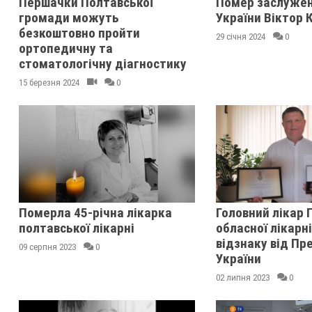
Першачки Полтавської
Помер заслужен
громади можуть
України Віктор 
безкоштовно пройти
29 січня 2024
0
ортопедичну та
стоматологічну діагностику
15 березня 2024
0
Померла 45-річна лікарка
Головний лікар 
полтавської лікарні
обласної лікарн
відзнаку від Пр
09 серпня 2023
0
України
02 липня 2023
0