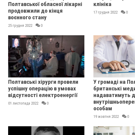
Полтавської обласної лікарні
клініка
продовжили до кінця
17 грудня 2022
0
воєнного стану
25 грудня 2022
0
Полтавські хірурги провели
У громаді на По
успішну операцію в умовах
британські мед
відсутності електроенергії
надаватимуть 
внутрішньопер
01 листопада 2022
0
особам
19 жовтня 2022
0