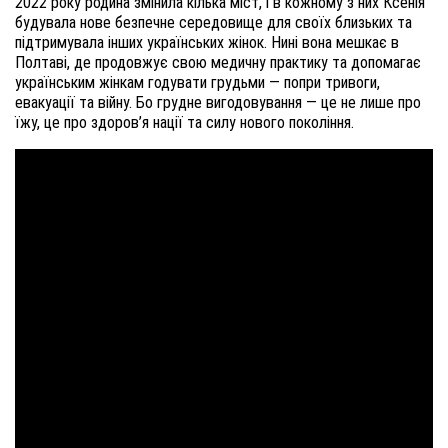
2022 року родина змінила кілька міст, і в кожному з них Ксенія
будувала нове безпечне середовище для своїх близьких та
підтримувала інших українських жінок. Нині вона мешкає в
Полтаві, де продовжує свою медичну практику та допомагає
українським жінкам годувати грудьми — попри тривоги,
евакуації та війну. Бо грудне вигодовування — це не лише про
їжу, це про здоров’я нації та силу нового покоління.