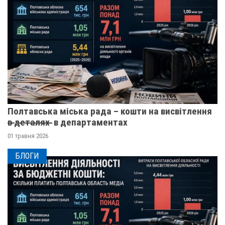
Полтавська міська рада – кошти на висвітлення
в̶ ̶д̶е̶т̶а̶л̶я̶х̶ ̶ в департаментах
01 травня 2026
БЛОГИ