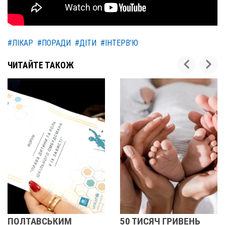
#ЛІКАР
#ПОРАДИ
#ДІТИ
#ІНТЕРВ'Ю
ЧИТАЙТЕ ТАКОЖ
КИМ
50 ТИСЯЧ ГРИВЕНЬ
У ПОЛТАВІ 