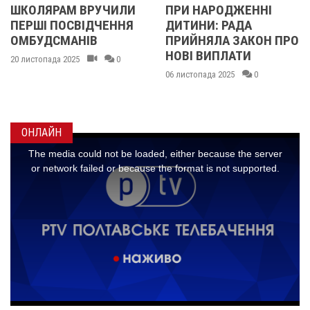
ВРУЧИЛИ
ПРИ НАРОДЖЕННІ
СИРОТИ ОТ
ВІДЧЕННЯ
ДИТИНИ: РАДА
ПОДАРУНКО
НІВ
ПРИЙНЯЛА ЗАКОН ПРО
СЕРТИФІКАТ
НОВІ ВИПЛАТИ
АВІАКОМПАН
0
«УКРАЇНСЬК
06 листопада 2025
0
ВЕРТОЛЬОТ
20 жовтня 2025
ОНЛАЙН