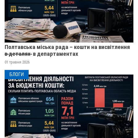
Полтавська міська рада – кошти на висвітлення
в̶ ̶д̶е̶т̶а̶л̶я̶х̶ ̶ в департаментах
01 травня 2026
БЛОГИ