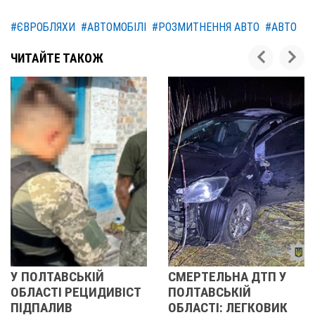
#ЄВРОБЛЯХИ
#АВТОМОБІЛІ
#РОЗМИТНЕННЯ АВТО
#АВТО
ЧИТАЙТЕ ТАКОЖ
СМЕРТЕЛЬНА ДТП У
ПОЛТАВСЬКА МІСЬ
ІСТ
ПОЛТАВСЬКІЙ
РАДА ПЕРЕДАЛА
ОБЛАСТІ: ЛЕГКОВИК
ВІЙСЬКОВИМ