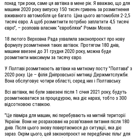
понад три роки, саме ця автівка в мене рік. Я вважаю, що для
машини 2020 року випуску 150 тисяч гривень за розмитнення
вживаного автомобіля це багато. Ціна цього автомобіля 2-2,5
тисячі євро. А щоб розмитнити потрібно заплатити 4,5 тисячі
євро", – розповів власник "євробляхи" Роман Мохов.
18 лютого Верховна Рада ухвалила законопроєкт про нову
формулу розмитнення таких автівок. Протягом 180 днів,
машини ввезені до 31 грудня 2020 року, можна буде
розмитнити максимум за тисячу євро.
У Полтаві розмитнюють автівки на митному посту "Полтава" з
2020 року. Це – філія Дніпровської митниці Держмитслужби.
Вона обслуговує чотири області, серед них і Полтавську.
Всі автівки, які були завезені після 1 січня 2021 року, будуть
розмитнюватися за процедурою, яка діє наразі, тобто з 300
відсотковою ставкою.
"Це півміра для машин, які перебувають на митній території
України. Вони не розраховані на розв'язання питання після 180
днів. Після цього знову повертаємося до ситуації, яка діє
зараз. Окрім цього, цей законопроєкт не передбачає пільг для