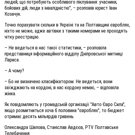
людей, що потребують особливого піклування: учасники,
бойових дій, люди з інвалідністю", – розповів юрист Іван
Козачук.
Точно порахувати скільки в Україні та на Полтавщині євроблях,
ніхто не може, адже автівки з такими номерами не проходять
чітку реєстрацію.
– Не ведеться в нас такої статистики, – розповіла
представниця інформаційного відділу Дніпровської митниці
Лариса.
– А чому?
– Бо не визначено класифікатором. Не ведеться, вони
заїжджають на кордоні, в нас кордону немає, – відповіла
жінка.
Як повідомляють у громадській організації "Авто Євро Сила",
якщо розмитниться хоча б половина "євроблях", то бюджет
отримає десять мільярдів гривень.
Олександра Шилова, Станіслав Авдєєв, PTV Полтавське
Телебачення