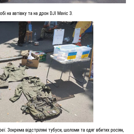
і на автівку та на дрон DJI Mavic 3.
еї. Зокрема відстріляні тубуси, шоломи та одяг вбитих росіян,