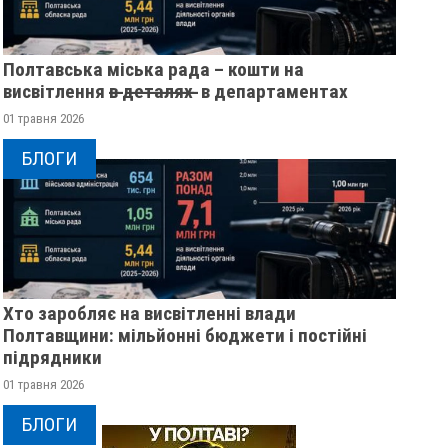
Полтавська міська рада – кошти на
висвітлення в̶ ̶д̶е̶т̶а̶л̶я̶х̶ ̶ в департаментах
01 травня 2026
БЛОГИ
Хто заробляє на висвітленні влади
Полтавщини: мільйонні бюджети і постійні
підрядники
01 травня 2026
БЛОГИ