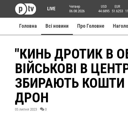
Четвер
USD
EUR
LIVE
06.08.2026
44.6895
51.6253
1
Головна
Всі новини
Про Головне
Нагол
"КИНЬ ДРОТИК В О
ВІЙСЬКОВІ В ЦЕНТ
ЗБИРАЮТЬ КОШТИ 
ДРОН
05 липня 2023
0