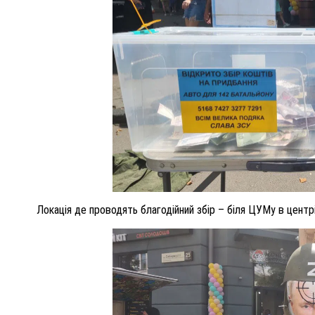
Локація де проводять благодійний збір – біля ЦУМу в центр