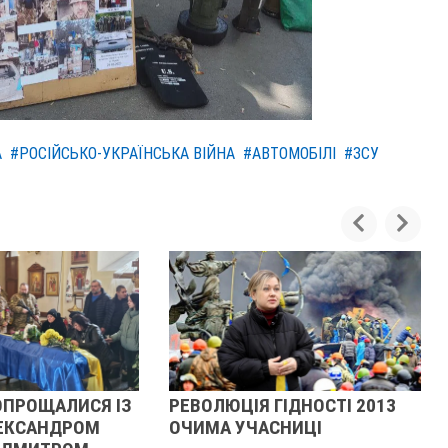
А
#РОСІЙСЬКО-УКРАЇНСЬКА ВІЙНА
#АВТОМОБІЛІ
#ЗСУ
ІДНОСТІ 2013
ЖІНКА ШТОВХНУЛА
НИЦІ
ТЦКАШНИКА ПІД МАШИНУ -