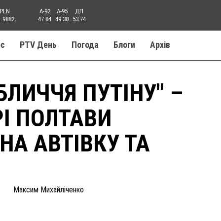
PLN
A-92
A-95
ДП
1.9882
47.84
49.30
53.74
ос
PTV День
Погода
Блоги
Aрхів
БЛИЧЧЯ ПУТІНУ" –
РІ ПОЛТАВИ
НА АВТІВКУ ТА
Максим Михайліченко