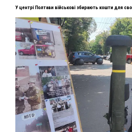
У центрі Полтави військові збирають кошти для своє
ПОЛІЦІЯ ПОЛТАВЩИНИ РОЗШУКУЄ 62-РІЧНУ
ЛЮДМИЛУ ТИМЧЕНКО
ОМ
26 листопада 2025
0