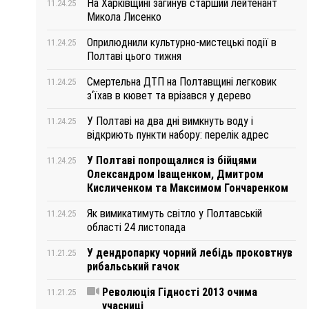
На Харківщині загинув старший лейтенант
11.24.25
Микола Лисенко
Оприлюднили культурно-мистецькі події в
11.24.25
Полтаві цього тижня
Смертельна ДТП на Полтавщині легковик
11.24.25
з‘їхав в кювет та врізався у дерево
У Полтаві на два дні вимкнуть воду і
11.24.25
відкриють пункти набору: перелік адрес
У Полтаві попрощалися із бійцями
11.24.25
Олександром Іващенком, Дмитром
Кисличенком та Максимом Гончаренком
Як вимикатимуть світло у Полтавській
11.24.25
області 24 листопада
У дендропарку чорний лебідь проковтнув
11.21.25
рибальський гачок
Революція Гідності 2013 очима
11.21.25
учасниці