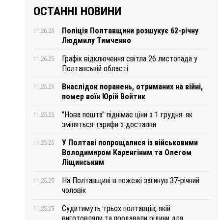
ОСТАННІ НОВИНИ
Поліція Полтавщини розшукує 62-річну
11.26.25
Людмилу Тимченко
Графік відключення світла 26 листопада у
11.26.25
Полтавській області
Внаслідок поранень, отриманих на війні,
11.25.25
помер воїн Юрій Войтик
"Нова пошта" піднімає ціни з 1 грудня: як
11.25.25
зміняться тарифи з доставки
У Полтаві попрощалися із військовими
11.25.25
Володимиром Каренгіним та Олегом
Ліщинським
На Полтавщині в пожежі загинув 37-річний
11.25.25
чоловік
Судитимуть трьох полтавців, якій
11.25.25
виготовляли та продавали рідини для