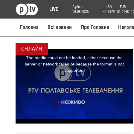
Субота
USD
EUR
LIVE
08.08.2026
44.7579
51.6148
1
Головна
Всі новини
Про Головне
Нагол
ОНЛАЙН