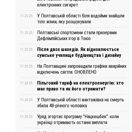
електронних сигарет
У Полтавській області біля водойми знайшли
11.25.25
тіло жінки, яку розшукували
Полтавські спортсмени стали призерами
11.25.25
Дефлімпійських ігор в Токіо
Після двох шахедів. Як відновлюється
11.25.25
сумське училище будівництва і дизайну
На Полтавщині запровадили графіки аварійних
11.25.25
відключень світла. ОНОВЛЕНО
Пільговий тариф на електроенергію: хто
11.24.25
має право та як його отримати?
У Полтавській області вантажівка на смерть
11.24.25
збила 48-річного чоловіка
Уряд згортає програму "Нацкешбек": коли
11.24.25
українці отримають останні виплати