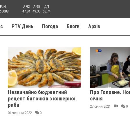
PLN
A-92
A-95
ДП
2.0088
47.84
49.30
53.74
ос
PTV День
Погода
Блоги
Aрхів
Незвичайно бюджетний
Про Головне. Но
рецепт биточків з кошерної
січня
риби
27 січня 2021
0
04 червня 2022
0