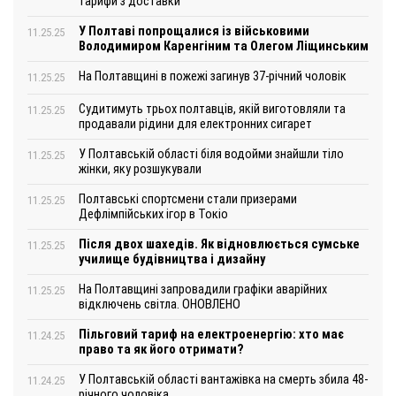
тарифи з доставки
У Полтаві попрощалися із військовими
11.25.25
Володимиром Каренгіним та Олегом Ліщинським
На Полтавщині в пожежі загинув 37-річний чоловік
11.25.25
Судитимуть трьох полтавців, якій виготовляли та
11.25.25
продавали рідини для електронних сигарет
У Полтавській області біля водойми знайшли тіло
11.25.25
жінки, яку розшукували
Полтавські спортсмени стали призерами
11.25.25
Дефлімпійських ігор в Токіо
Після двох шахедів. Як відновлюється сумське
11.25.25
училище будівництва і дизайну
На Полтавщині запровадили графіки аварійних
11.25.25
відключень світла. ОНОВЛЕНО
Пільговий тариф на електроенергію: хто має
11.24.25
право та як його отримати?
У Полтавській області вантажівка на смерть збила 48-
11.24.25
річного чоловіка