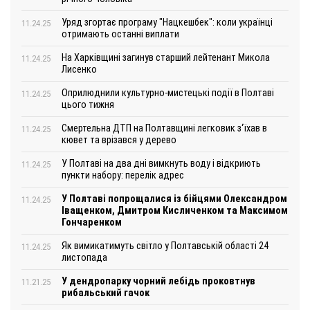
Уряд згортає програму "Нацкешбек": коли українці
11.24.25
отримають останні виплати
На Харківщині загинув старший лейтенант Микола
11.24.25
Лисенко
Оприлюднили культурно-мистецькі події в Полтаві
11.24.25
цього тижня
Смертельна ДТП на Полтавщині легковик з‘їхав в
11.24.25
кювет та врізався у дерево
У Полтаві на два дні вимкнуть воду і відкриють
11.24.25
пункти набору: перелік адрес
У Полтаві попрощалися із бійцями Олександром
11.24.25
Іващенком, Дмитром Кисличенком та Максимом
Гончаренком
Як вимикатимуть світло у Полтавській області 24
11.24.25
листопада
У дендропарку чорний лебідь проковтнув
11.21.25
рибальський гачок