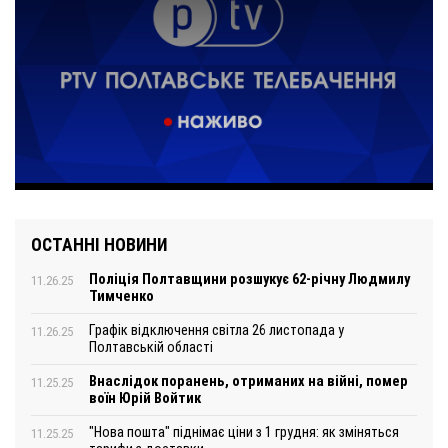
ОСТАННІ НОВИНИ
Поліція Полтавщини розшукує 62-річну Людмилу
11.26.25
Тимченко
Графік відключення світла 26 листопада у
11.26.25
Полтавській області
Внаслідок поранень, отриманих на війні, помер
11.25.25
воїн Юрій Войтик
"Нова пошта" піднімає ціни з 1 грудня: як зміняться
11.25.25