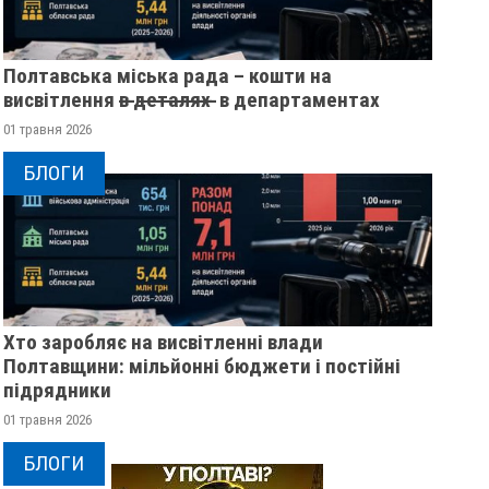
Полтавська міська рада – кошти на
висвітлення в̶ ̶д̶е̶т̶а̶л̶я̶х̶ ̶ в департаментах
01 травня 2026
БЛОГИ
Хто заробляє на висвітленні влади
ЖІНКА ШТОВХНУЛА
ПОЛТАВСЬКИМ ШК
Полтавщини: мільйонні бюджети і постійні
ТЦКАШНИКА ПІД МАШИНУ -
ВРУЧИЛИ ПЕРШІ
підрядники
МАШИНА НАЇХАЛА ЙОМУ НА
ПОСВІДЧЕННЯ ОМ
01 травня 2026
НОГУ
20 листопада 2025
0
БЛОГИ
21 листопада 2025
0