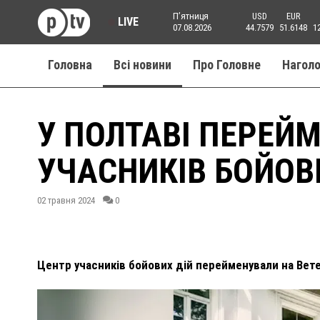
Пʼятниця
USD
EUR
LIVE
07.08.2026
44.7579
51.6148
1
Головна
Всі новини
Про Головне
Нагол
У ПОЛТАВІ ПЕРЕЙ
УЧАСНИКІВ БОЙОВ
02 травня 2024
0
Центр учасників бойових дій перейменували на Вет