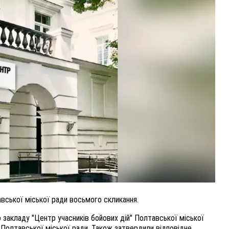
НУ
ВНАСЛІДОК ПОРАНЕНЬ, ОТРИМАНИХ НА ВІЙНІ
ПОМЕР ВОЇН ЮРІЙ ВОЙТИК
25 листопада 2025
0
авської міської ради восьмого скликання.
закладу "Центр учасників бойових дій" Полтавської міської
 Полтавської міської ради. Також затвердили відповідне