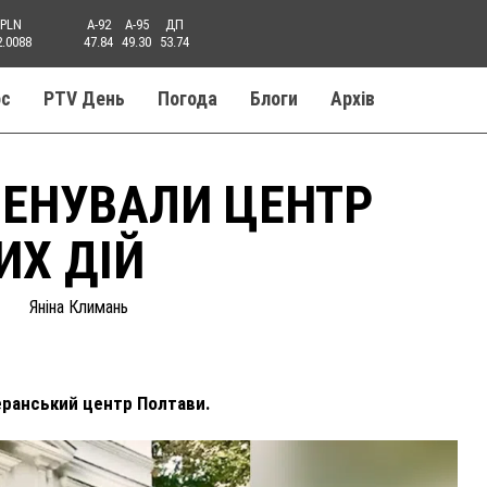
PLN
A-92
A-95
ДП
2.0088
47.84
49.30
53.74
ос
PTV День
Погода
Блоги
Aрхів
МЕНУВАЛИ ЦЕНТР
ИХ ДІЙ
Яніна Климань
еранський центр Полтави.