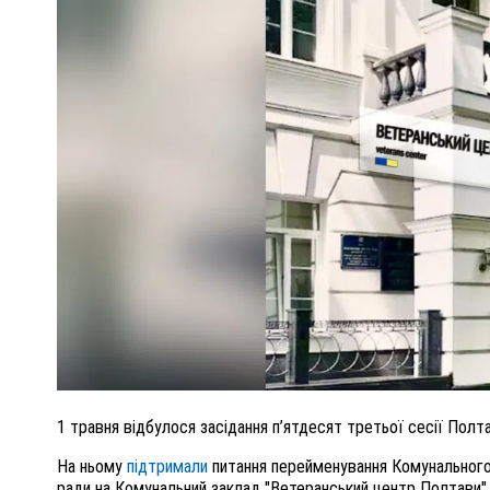
ПОЛІЦІЯ ПОЛТАВЩИНИ РОЗШУКУЄ 62-РІЧ
М
ЛЮДМИЛУ ТИМЧЕНКО
РЕНКОМ
26 листопада 2025
0
1 травня відбулося засідання п’ятдесят третьої сесії Полт
На ньому
підтримали
питання перейменування Комунального 
ради на Комунальний заклад "Ветеранський центр Полтави"