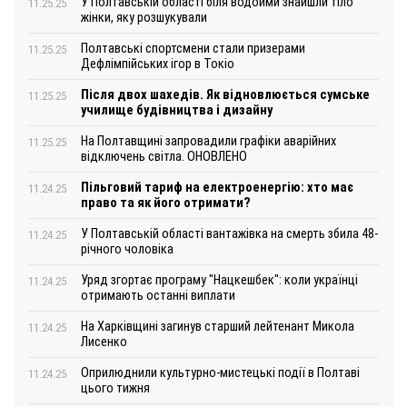
У Полтавській області біля водойми знайшли тіло
11.25.25
жінки, яку розшукували
Полтавські спортсмени стали призерами
11.25.25
Дефлімпійських ігор в Токіо
Після двох шахедів. Як відновлюється сумське
11.25.25
училище будівництва і дизайну
На Полтавщині запровадили графіки аварійних
11.25.25
відключень світла. ОНОВЛЕНО
Пільговий тариф на електроенергію: хто має
11.24.25
право та як його отримати?
У Полтавській області вантажівка на смерть збила 48-
11.24.25
річного чоловіка
Уряд згортає програму "Нацкешбек": коли українці
11.24.25
отримають останні виплати
На Харківщині загинув старший лейтенант Микола
11.24.25
Лисенко
Оприлюднили культурно-мистецькі події в Полтаві
11.24.25
цього тижня