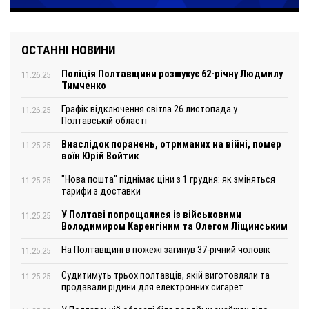
ОСТАННІ НОВИНИ
Поліція Полтавщини розшукує 62-річну Людмилу
11.26.25
Тимченко
Графік відключення світла 26 листопада у
11.26.25
Полтавській області
Внаслідок поранень, отриманих на війні, помер
11.25.25
воїн Юрій Войтик
"Нова пошта" піднімає ціни з 1 грудня: як зміняться
11.25.25
тарифи з доставки
У Полтаві попрощалися із військовими
11.25.25
Володимиром Каренгіним та Олегом Ліщинським
На Полтавщині в пожежі загинув 37-річний чоловік
11.25.25
Судитимуть трьох полтавців, якій виготовляли та
11.25.25
продавали рідини для електронних сигарет