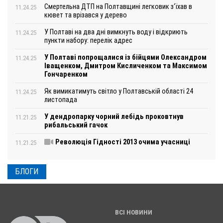
Смертельна ДТП на Полтавщині легковик з‘їхав в
11.24.25
кювет та врізався у дерево
У Полтаві на два дні вимкнуть воду і відкриють
11.24.25
пункти набору: перелік адрес
У Полтаві попрощалися із бійцями Олександром
11.24.25
Іващенком, Дмитром Кисличенком та Максимом
Гончаренком
Як вимикатимуть світло у Полтавській області 24
11.24.25
листопада
У дендропарку чорний лебідь проковтнув
11.21.25
рибальський гачок
Революція Гідності 2013 очима учасниці
11.21.25
БЛОГИ
ВСІ НОВИНИ