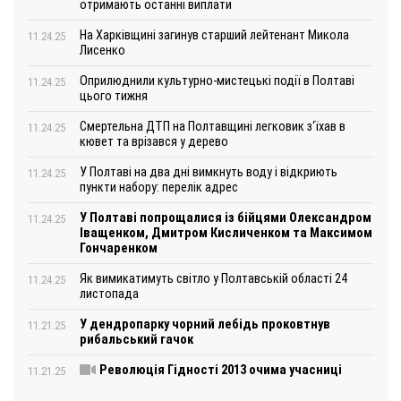
отримають останні виплати
На Харківщині загинув старший лейтенант Микола
11.24.25
Лисенко
Оприлюднили культурно-мистецькі події в Полтаві
11.24.25
цього тижня
Смертельна ДТП на Полтавщині легковик з‘їхав в
11.24.25
кювет та врізався у дерево
У Полтаві на два дні вимкнуть воду і відкриють
11.24.25
пункти набору: перелік адрес
У Полтаві попрощалися із бійцями Олександром
11.24.25
Іващенком, Дмитром Кисличенком та Максимом
Гончаренком
Як вимикатимуть світло у Полтавській області 24
11.24.25
листопада
У дендропарку чорний лебідь проковтнув
11.21.25
рибальський гачок
Революція Гідності 2013 очима учасниці
11.21.25