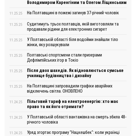
Володимиром Каренгіним та Олегом Ліщинським
На Полтавщині в пожежі загинув 37-річний чоловік
11.25.25
Судитимуть трьох полтавців, якій виготовляли та
11.25.25
продавали рідини для електронних сигарет
У Полтавській області біля водойми знайшли тіло
11.25.25
жінки, яку розшукували
Полтавські спортсмени стали призерами
11.25.25
Дефлімпійських ігор в Токіо
Після двох шахедів. Як відновлюється сумське
11.25.25
училище будівництва і дизайну
На Полтавщині запровадили графіки аварійних
11.25.25
відключень світла. ОНОВЛЕНО
Пільговий тариф на електроенергію: хто має
11.24.25
право та як його отримати?
У Полтавській області вантажівка на смерть збила 48-
11.24.25
річного чоловіка
Уряд згортає програму "Нацкешбек": коли українці
11.24.25