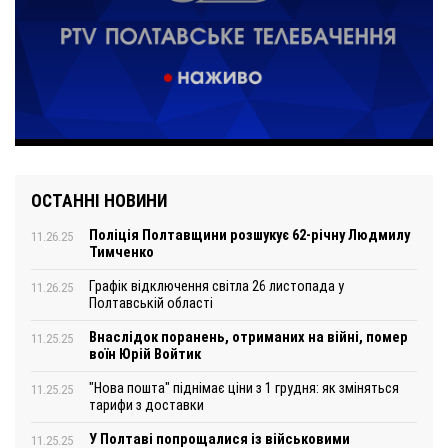
ОСТАННІ НОВИНИ
Поліція Полтавщини розшукує 62-річну Людмилу
11.26.25
Тимченко
Графік відключення світла 26 листопада у
11.26.25
Полтавській області
Внаслідок поранень, отриманих на війні, помер
11.25.25
воїн Юрій Войтик
"Нова пошта" піднімає ціни з 1 грудня: як зміняться
11.25.25
тарифи з доставки
У Полтаві попрощалися із військовими
11.25.25