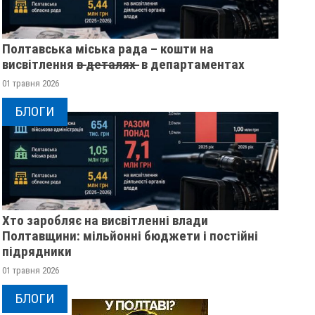
Полтавська міська рада – кошти на
висвітлення в̶ ̶д̶е̶т̶а̶л̶я̶х̶ ̶ в департаментах
01 травня 2026
БЛОГИ
Хто заробляє на висвітленні влади
Полтавщини: мільйонні бюджети і постійні
підрядники
01 травня 2026
БЛОГИ