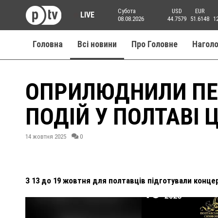
Субота
USD
EUR
LIVE
08.08.2026
44.7579
51.6148
1
Головна
Всі новини
Про Головне
Нагол
ОПРИЛЮДНИЛИ ПЕ
ПОДІЙ У ПОЛТАВІ 
14 жовтня 2025
0
З 13 до 19 жовтня для полтавців підготували конце