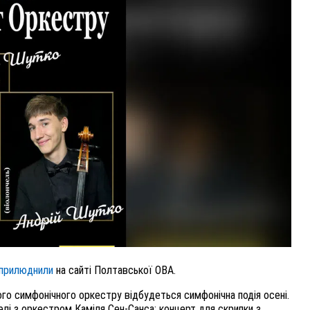
ВНАСЛІДОК ПОРАНЕНЬ, ОТРИМАНИХ НА ВІЙНІ,
ПОМЕР ВОЇН ЮРІЙ ВОЙТИК
25 листопада 2025
0
прилюднили
на сайті Полтавської ОВА.
ого симфонічного оркестру відбудеться симфонічна подія осені.
лі з оркестром Каміля Сен-Санса; концерт для скрипки з