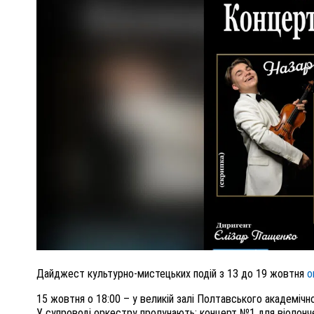
ПОЛІЦІЯ ПОЛТАВЩИНИ РОЗШУКУЄ 62-РІЧНУ
ЛЮДМИЛУ ТИМЧЕНКО
ОМ
26 листопада 2025
0
Дайджест культурно-мистецьких подій з 13 до 19 жовтня
о
15 жовтня о 18:00 – у великій залі Полтавського академічн
У супроводі оркестру пролунають: концерт №1 для віолонче