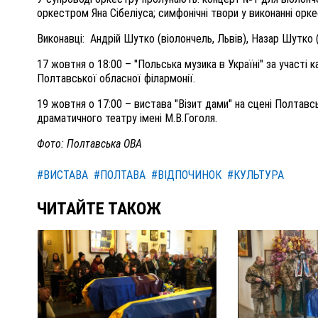
оркестром Яна Сібеліуса; симфонічні твори у виконанні орке
Виконавці: Андрій Шутко (віолончель, Львів), Назар Шутко 
17 жовтня о 18:00 – "Польська музика в Україні" за участі
Полтавської обласної філармонії.
19 жовтня о 17:00 – вистава "Візит дами" на сцені Полтав
драматичного театру імені М.В.Гоголя.
Фото: Полтавська ОВА
#ВИСТАВА
#ПОЛТАВА
#ВІДПОЧИНОК
#КУЛЬТУРА
ЧИТАЙТЕ ТАКОЖ