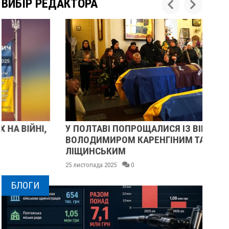
ВИБІР РЕДАКТОРА
У ПОЛТАВІ ПОПРОЩАЛИСЯ ІЗ ВІЙСЬКОВИМИ
ПІ
ВОЛОДИМИРОМ КАРЕНГІНИМ ТА ОЛЕГОМ
СУ
ЛІЩИНСЬКИМ
25 
25 листопада 2025
0
БЛОГИ