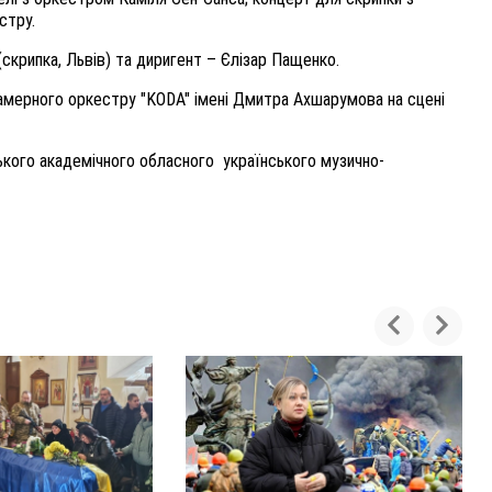
стру.
(скрипка, Львів) та диригент – Єлізар Пащенко.
 камерного оркестру "KODA" імені Дмитра Ахшарумова на сцені
ського академічного обласного українського музично-