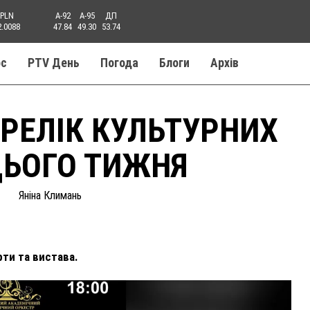
PLN
A-92
A-95
ДП
2.0088
47.84
49.30
53.74
ос
PTV День
Погода
Блоги
Aрхів
РЕЛІК КУЛЬТУРНИХ
ЦЬОГО ТИЖНЯ
Яніна Климань
рти та вистава.