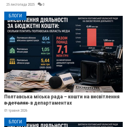
25 листопада 2025
0
БЛОГИ
Полтавська міська рада – кошти на висвітлення
в̶ ̶д̶е̶т̶а̶л̶я̶х̶ ̶ в департаментах
01 травня 2026
БЛОГИ