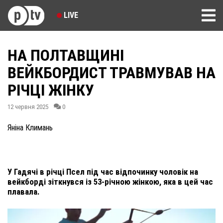
LIVE
НА ПОЛТАВЩИНІ
ВЕЙКБОРДИСТ ТРАВМУВАВ НА
РІЧЦІ ЖІНКУ
12 червня 2025
0
Яніна Климань
У Гадячі в річці Псел під час відпочинку чоловік на
вейкборді зіткнувся із 53-річною жінкою, яка в цей час
плавала.