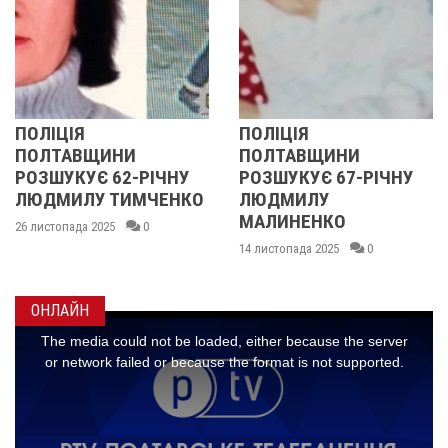
ПОЛІЦІЯ
У ПОЛТАВСЬКІЙ
ПОЛТАВЩИНИ
ОБЛАСТІ
ІЧНУ
РОЗШУКУЄ 67-РІЧНУ
РОЗШУКУЮТЬ 6
ЧЕНКО
ЛЮДМИЛУ
РІЧНУ ЗОЮ ГРА
МАЛИНЕНКО
14 листопада 2025
0
14 листопада 2025
0
ОНЛАЙН