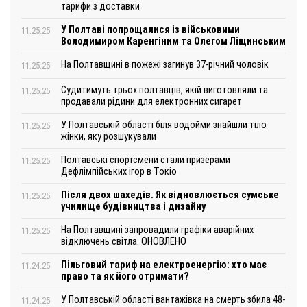
тарифи з доставки
У Полтаві попрощалися із військовими
11.25.25
Володимиром Каренгіним та Олегом Ліщинським
На Полтавщині в пожежі загинув 37-річний чоловік
11.25.25
Судитимуть трьох полтавців, якій виготовляли та
11.25.25
продавали рідини для електронних сигарет
У Полтавській області біля водойми знайшли тіло
11.25.25
жінки, яку розшукували
Полтавські спортсмени стали призерами
11.25.25
Дефлімпійських ігор в Токіо
Після двох шахедів. Як відновлюється сумське
11.25.25
училище будівництва і дизайну
На Полтавщині запровадили графіки аварійних
11.25.25
відключень світла. ОНОВЛЕНО
Пільговий тариф на електроенергію: хто має
11.24.25
право та як його отримати?
У Полтавській області вантажівка на смерть збила 48-
11.24.25