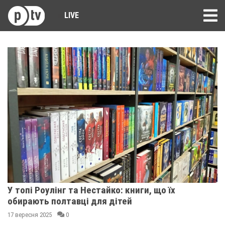
LIVE
У топі Роулінг та Нестайко: книги, що їх
обирають полтавці для дітей
17 вересня 2025
0