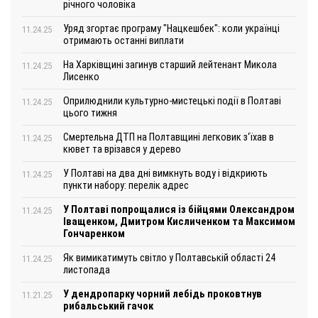
річного чоловіка
Уряд згортає програму "Нацкешбек": коли українці
11.24.25
отримають останні виплати
На Харківщині загинув старший лейтенант Микола
11.24.25
Лисенко
Оприлюднили культурно-мистецькі події в Полтаві
11.24.25
цього тижня
Смертельна ДТП на Полтавщині легковик з‘їхав в
11.24.25
кювет та врізався у дерево
У Полтаві на два дні вимкнуть воду і відкриють
11.24.25
пункти набору: перелік адрес
У Полтаві попрощалися із бійцями Олександром
11.24.25
Іващенком, Дмитром Кисличенком та Максимом
Гончаренком
Як вимикатимуть світло у Полтавській області 24
11.24.25
листопада
У дендропарку чорний лебідь проковтнув
11.21.25
рибальський гачок