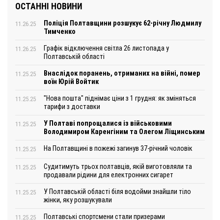
ОСТАННІ НОВИНИ
Поліція Полтавщини розшукує 62-річну Людмилу
11.26.25
Тимченко
Графік відключення світла 26 листопада у
11.26.25
Полтавській області
Внаслідок поранень, отриманих на війні, помер
11.25.25
воїн Юрій Войтик
"Нова пошта" піднімає ціни з 1 грудня: як зміняться
11.25.25
тарифи з доставки
У Полтаві попрощалися із військовими
11.25.25
Володимиром Каренгіним та Олегом Ліщинським
На Полтавщині в пожежі загинув 37-річний чоловік
11.25.25
Судитимуть трьох полтавців, якій виготовляли та
11.25.25
продавали рідини для електронних сигарет
У Полтавській області біля водойми знайшли тіло
11.25.25
жінки, яку розшукували
Полтавські спортсмени стали призерами
11.25.25