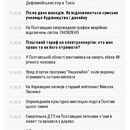
Дефлімпійських ігор в Токіо
Після двох шахедів. Як відновлюється сумське
11.25.25
училище будівництва і дизайну
На Полтавщині запровадили графіки аварійних
11.25.25
відключень світла. ОНОВЛЕНО
Пільговий тариф на електроенергію: хто має
11.24.25
право та як його отримати?
У Полтавській області вантажівка на смерть збила 48-
11.24.25
річного чоловіка
Уряд згортає програму "Нацкешбек": коли українці
11.24.25
отримають останні виплати
На Харківщині загинув старший лейтенант Микола
11.24.25
Лисенко
Оприлюднили культурно-мистецькі події в Полтаві
11.24.25
цього тижня
Смертельна ДТП на Полтавщині легковик з‘їхав в
11.24.25
кювет та врізався у дерево