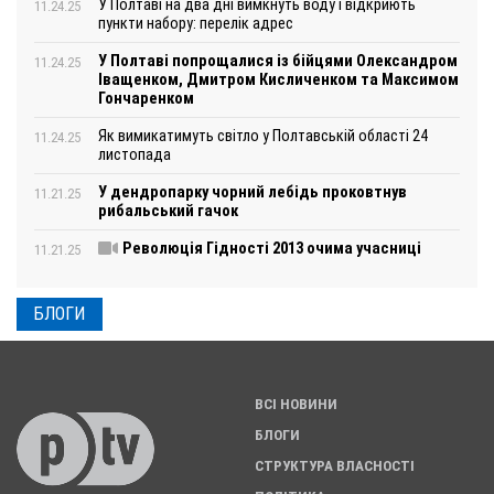
У Полтаві на два дні вимкнуть воду і відкриють
11.24.25
пункти набору: перелік адрес
У Полтаві попрощалися із бійцями Олександром
11.24.25
Іващенком, Дмитром Кисличенком та Максимом
Гончаренком
Як вимикатимуть світло у Полтавській області 24
11.24.25
листопада
У дендропарку чорний лебідь проковтнув
11.21.25
рибальський гачок
Революція Гідності 2013 очима учасниці
11.21.25
БЛОГИ
ВСІ НОВИНИ
БЛОГИ
СТРУКТУРА ВЛАСНОСТІ