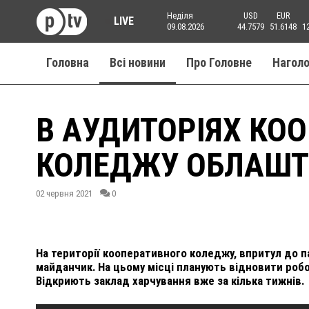
Неділя
USD
EUR
LIVE
09.08.2026
44.7579
51.6148
1
Головна
Всі новини
Про Головне
Нагол
В АУДИТОРІЯХ КО
КОЛЕДЖУ ОБЛАШТ
02 червня 2021
0
На території кооперативного коледжу, впритул до п
майданчик. На цьому місці планують відновити робо
Відкриють заклад харчування вже за кілька тижнів.