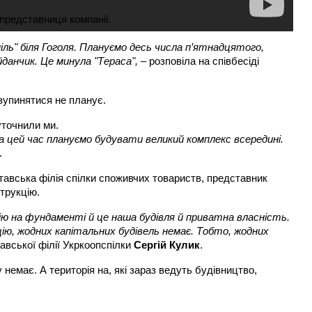
представниця компанії.
ль" біля Гоголя. Плануємо десь числа п’ятнадцятого,
йданчик. Це минула "Тераса",
– розповіла на співбесіді
зупинятися не планує.
уточнили ми.
а цей час плануємо будувати великий комплекс всередині.
.
тавська філія спілки споживчих товариств, представник
струкцію.
ю на фундаменті й це наша будівля й приватна власність.
, жодних капітальних будівель немає. Тобто, жодних
авської філії Укркоопспілки
Сергій Кулик
.
 немає. А територія на, які зараз ведуть будівництво,