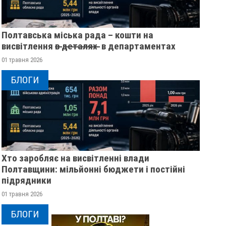
Полтавська міська рада – кошти на
висвітлення в̶ ̶д̶е̶т̶а̶л̶я̶х̶ ̶ в департаментах
01 травня 2026
БЛОГИ
Хто заробляє на висвітленні влади
Полтавщини: мільйонні бюджети і постійні
підрядники
01 травня 2026
БЛОГИ