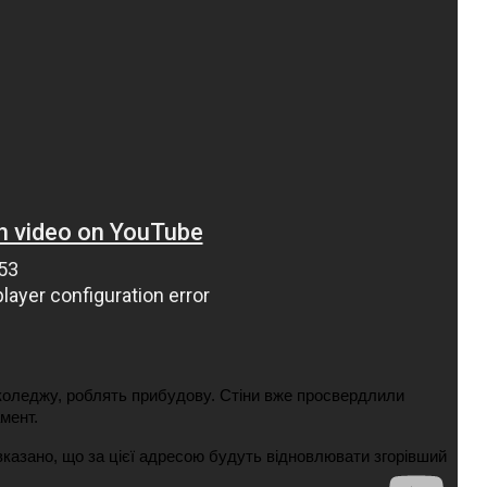
ВНАСЛІДОК ПОРАНЕНЬ, ОТРИМАНИХ НА ВІЙНІ,
ПОМЕР ВОЇН ЮРІЙ ВОЙТИК
25 листопада 2025
0
 коледжу, роблять прибудову. Стіни вже просвердлили
мент.
вказано, що за цієї адресою будуть відновлювати згорівший