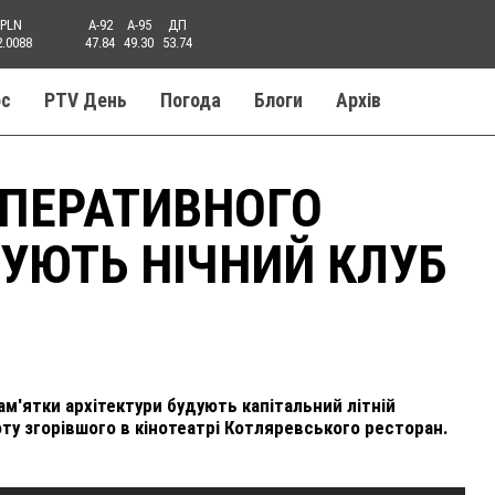
PLN
A-92
A-95
ДП
2.0088
47.84
49.30
53.74
ос
PTV День
Погода
Блоги
Aрхів
ОПЕРАТИВНОГО
УЮТЬ НІЧНИЙ КЛУБ
ам'ятки архітектури будують капітальний літній
ту згорівшого в кінотеатрі Котляревського ресторан.