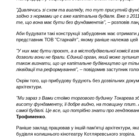
"Дивлячись зі схем та вигляду, то тут присутній фун
згідно з нормами це є вже капітальна будівля. Вже з 2
те, що вона має бути без фундаментів",
– розповів ла
Аби будувати такі конструкції забудовник має отримати д
представник ТОВ "Старнайт", якому раніше належав цей р
"У них має бути проєкт, а в містобудівельної комісії вз
дозволи вони не брали. Єдиний орган, який може зупини
також визнати, що це капітальне будівництво це тільки 
ліквідації та реформування",
– повідомив заступник голо
Окрім того, що прибудову будують без дозвільних докум
архітектури.
"Ми зараз з Вами стоїмо торгового будинку Токарева з
висоту фундаменту, її добре видно, на товщину плит. А
самої будівлі. Це все, що потрібно знати про гендлюва
Трофименко
.
Раніше заклад працював у іншій пам’ятці архітектури, як
будівля колишнього кінотеатру Котляревського згоріла.