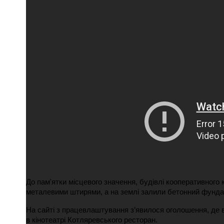
ПОЛІЦІЯ ПОЛТАВЩИНИ РОЗШУКУЄ 62-РІЧНУ
ЛЮДМИЛУ ТИМЧЕНКО
ОМ
26 листопада 2025
0
До пам'ятки місцевого значення, будівлі кооперативного
металевими штирями, а на землі залили бетонний фунда
На сайті з працевлаштування з’явилося оголошення, де 
в кінотеатрі Котляревського ресторан.