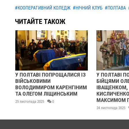
#КООПЕРАТИВНИЙ КОЛЕДЖ
#НІЧНИЙ КЛУБ
#ПОЛТАВА
ЧИТАЙТЕ ТАКОЖ
ЛТАВІ ПОПРОЩАЛИСЯ ІЗ
У ПОЛТАВІ ПОПРОЩАЛИС
ЬКОВИМИ
БІЙЦЯМИ ОЛЕКСАНДРО
ОДИМИРОМ КАРЕНГІНИМ
ІВАЩЕНКОМ, ДМИТРОМ
ЛЕГОМ ЛІЩИНСЬКИМ
КИСЛИЧЕНКОМ ТА
МАКСИМОМ ГОНЧАРЕНК
опада 2025
0
24 листопада 2025
0