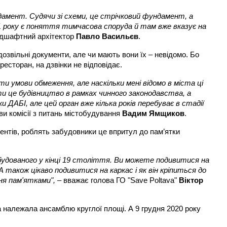
дамент. Судячи зі схеми, це стрічковий фундамент, а
011 року є поняття тимчасова споруда й там вже вказує на
ндшафтний архітектор
Павло Васильєв
.
озвільні документи, але чи мають вони їх – невідомо. Бо
есторан, на дзвінки не відповідає.
яти умови обмеження, але наскільки мені відомо в міста ці
ти це будівництво в рамках чинного законодавства, а
ДАБІ, але цей орган вже кілька років перебуває в стадії
ви комісії з питань містобудування
Вадим Ямщиков
.
ентів, роблять забудовники це впритул до пам’ятки
будованого у кінці 19 століття. Ви можете подивитися на
 також цікаво подивитися на каркас і як він кріпиться до
ння пам'ятками",
– вважає голова ГО "Save Poltava"
Віктор
а належала ансамблю круглої площі. А 9 грудня 2020 року