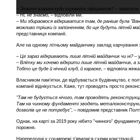
– Знаєте взагалі куди шукають офіціантів?
– запитала 
– Ні, не знаємо,
– відповіли ми.
–
Ми збираємося відкриватися там, де раніше була "Вані
можливо трішки із запізненням, бо ще будуть літній ма
представниця компанії.
Але на одному літньому майданчику заклад харчування 
–
Це зараз відкривають лише літній майданчик чи ні?
– 
–
Влітку ми хочемо відкрити лише літній майданчик, а з
Тобто це буде й нічний клуб, й караоке
, – відповіла жінка
Власником пам'ятки, де відбувається будівництво, є пол
компанії віднікується. Каже, тут проводять просто рекон
"Там не будується нічого, там проводять реконструкці
Там на чинному фундаменті зводять металоконструкцію
дозволів це не потребує"
, – повідомив представник Полт
Однак, на карті за 2019 року нібито "чинного" фундаменту
порожня.
Напередодні у соцмережі з'явилися схеми конструкції.