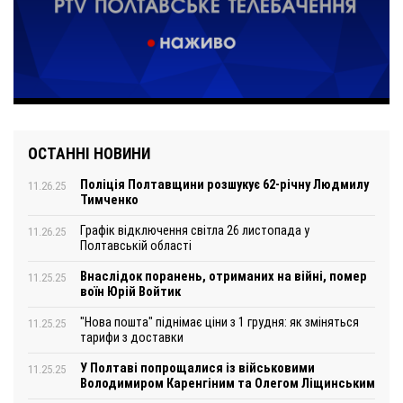
ОСТАННІ НОВИНИ
Поліція Полтавщини розшукує 62-річну Людмилу
11.26.25
Тимченко
Графік відключення світла 26 листопада у
11.26.25
Полтавській області
Внаслідок поранень, отриманих на війні, помер
11.25.25
воїн Юрій Войтик
"Нова пошта" піднімає ціни з 1 грудня: як зміняться
11.25.25
тарифи з доставки
У Полтаві попрощалися із військовими
11.25.25
Володимиром Каренгіним та Олегом Ліщинським