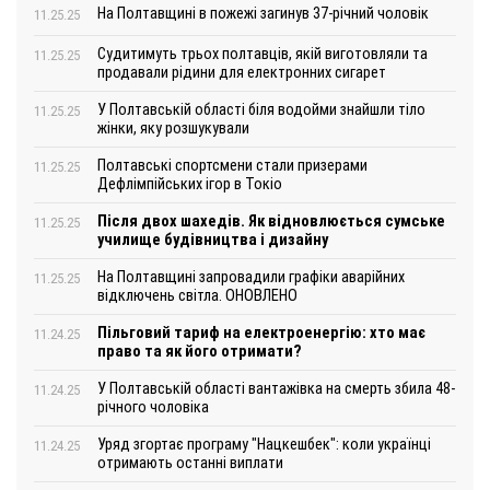
На Полтавщині в пожежі загинув 37-річний чоловік
11.25.25
Судитимуть трьох полтавців, якій виготовляли та
11.25.25
продавали рідини для електронних сигарет
У Полтавській області біля водойми знайшли тіло
11.25.25
жінки, яку розшукували
Полтавські спортсмени стали призерами
11.25.25
Дефлімпійських ігор в Токіо
Після двох шахедів. Як відновлюється сумське
11.25.25
училище будівництва і дизайну
На Полтавщині запровадили графіки аварійних
11.25.25
відключень світла. ОНОВЛЕНО
Пільговий тариф на електроенергію: хто має
11.24.25
право та як його отримати?
У Полтавській області вантажівка на смерть збила 48-
11.24.25
річного чоловіка
Уряд згортає програму "Нацкешбек": коли українці
11.24.25
отримають останні виплати