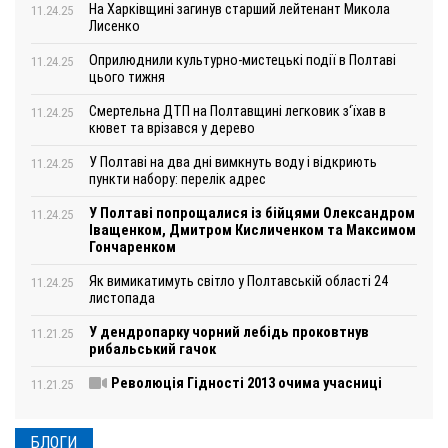
На Харківщині загинув старший лейтенант Микола
11.24.25
Лисенко
Оприлюднили культурно-мистецькі події в Полтаві
11.24.25
цього тижня
Смертельна ДТП на Полтавщині легковик з‘їхав в
11.24.25
кювет та врізався у дерево
У Полтаві на два дні вимкнуть воду і відкриють
11.24.25
пункти набору: перелік адрес
У Полтаві попрощалися із бійцями Олександром
11.24.25
Іващенком, Дмитром Кисличенком та Максимом
Гончаренком
Як вимикатимуть світло у Полтавській області 24
11.24.25
листопада
У дендропарку чорний лебідь проковтнув
11.21.25
рибальський гачок
Революція Гідності 2013 очима учасниці
11.21.25
БЛОГИ