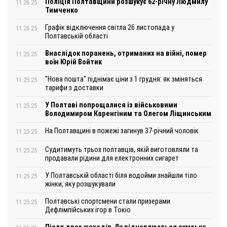
Поліція Полтавщини розшукує 62-річну Людмилу
11.26.25
Тимченко
Графік відключення світла 26 листопада у
11.26.25
Полтавській області
Внаслідок поранень, отриманих на війні, помер
11.25.25
воїн Юрій Войтик
"Нова пошта" піднімає ціни з 1 грудня: як зміняться
11.25.25
тарифи з доставки
У Полтаві попрощалися із військовими
11.25.25
Володимиром Каренгіним та Олегом Ліщинським
На Полтавщині в пожежі загинув 37-річний чоловік
11.25.25
Судитимуть трьох полтавців, якій виготовляли та
11.25.25
продавали рідини для електронних сигарет
У Полтавській області біля водойми знайшли тіло
11.25.25
жінки, яку розшукували
Полтавські спортсмени стали призерами
11.25.25
Дефлімпійських ігор в Токіо