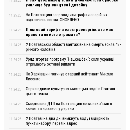
Після двох шахедів. Як відновлюється сумське
11.25.25
училище будівництва і дизайну
На Полтавщині запровадили графіки аварійних
11.25.25
відключень світла. ОНОВЛЕНО
Пільговий тариф на електроенергію: хто має
11.24.25
право та як його отримати?
У Полтавській області вантажівка на смерть збила 48-
11.24.25
річного чоловіка
Уряд згортає програму "Нацкешбек": коли українці
11.24.25
отримають останні виплати
На Харківщині загинув старший лейтенант Микола
11.24.25
Лисенко
Оприлюднили культурно-мистецькі події в Полтаві
11.24.25
цього тижня
Смертельна ДТП на Полтавщині легковик з‘їхав в
11.24.25
кювет та врізався у дерево
У Полтаві на два дні вимкнуть воду і відкриють
11.24.25
пункти набору: перелік адрес