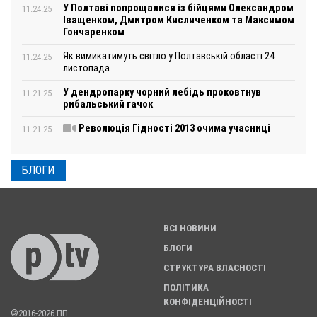
У Полтаві попрощалися із бійцями Олександром
11.24.25
Іващенком, Дмитром Кисличенком та Максимом
Гончаренком
Як вимикатимуть світло у Полтавській області 24
11.24.25
листопада
У дендропарку чорний лебідь проковтнув
11.21.25
рибальський гачок
Революція Гідності 2013 очима учасниці
11.21.25
БЛОГИ
ВСІ НОВИНИ
БЛОГИ
СТРУКТУРА ВЛАСНОСТІ
ПОЛІТИКА
КОНФІДЕНЦІЙНОСТІ
©2016-2026 ПП