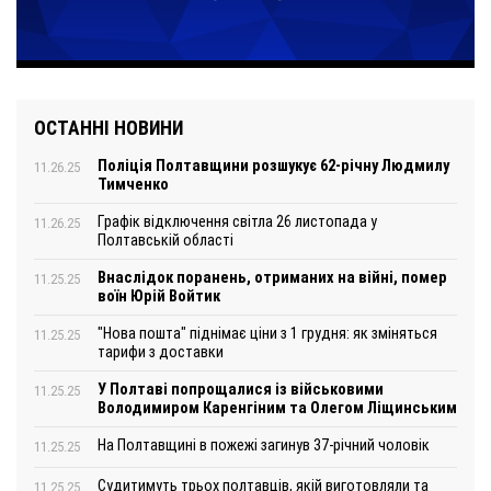
ОСТАННІ НОВИНИ
Поліція Полтавщини розшукує 62-річну Людмилу
11.26.25
Тимченко
Графік відключення світла 26 листопада у
11.26.25
Полтавській області
Внаслідок поранень, отриманих на війні, помер
11.25.25
воїн Юрій Войтик
"Нова пошта" піднімає ціни з 1 грудня: як зміняться
11.25.25
тарифи з доставки
У Полтаві попрощалися із військовими
11.25.25
Володимиром Каренгіним та Олегом Ліщинським
На Полтавщині в пожежі загинув 37-річний чоловік
11.25.25
Судитимуть трьох полтавців, якій виготовляли та
11.25.25