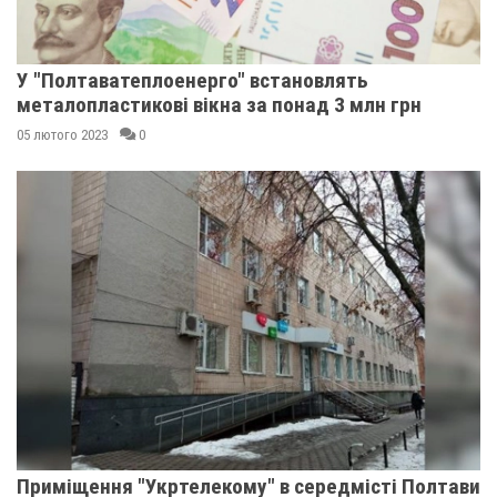
У "Полтаватеплоенерго" встановлять
металопластикові вікна за понад 3 млн грн
05 лютого 2023
0
Приміщення "Укртелекому" в середмісті Полтави