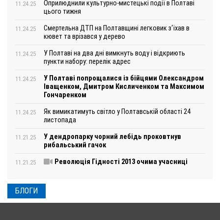
Оприлюднили культурно-мистецькі події в Полтаві
11.24.25
цього тижня
Смертельна ДТП на Полтавщині легковик з‘їхав в
11.24.25
кювет та врізався у дерево
У Полтаві на два дні вимкнуть воду і відкриють
11.24.25
пункти набору: перелік адрес
У Полтаві попрощалися із бійцями Олександром
11.24.25
Іващенком, Дмитром Кисличенком та Максимом
Гончаренком
Як вимикатимуть світло у Полтавській області 24
11.24.25
листопада
У дендропарку чорний лебідь проковтнув
11.21.25
рибальський гачок
Революція Гідності 2013 очима учасниці
11.21.25
БЛОГИ