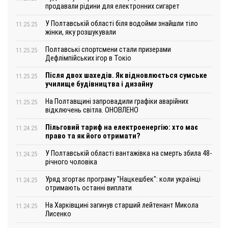
продавали рідини для електронних сигарет
У Полтавській області біля водойми знайшли тіло
11.25.25
жінки, яку розшукували
Полтавські спортсмени стали призерами
11.25.25
Дефлімпійських ігор в Токіо
Після двох шахедів. Як відновлюється сумське
11.25.25
училище будівництва і дизайну
На Полтавщині запровадили графіки аварійних
11.25.25
відключень світла. ОНОВЛЕНО
Пільговий тариф на електроенергію: хто має
11.24.25
право та як його отримати?
У Полтавській області вантажівка на смерть збила 48-
11.24.25
річного чоловіка
Уряд згортає програму "Нацкешбек": коли українці
11.24.25
отримають останні виплати
На Харківщині загинув старший лейтенант Микола
11.24.25
Лисенко