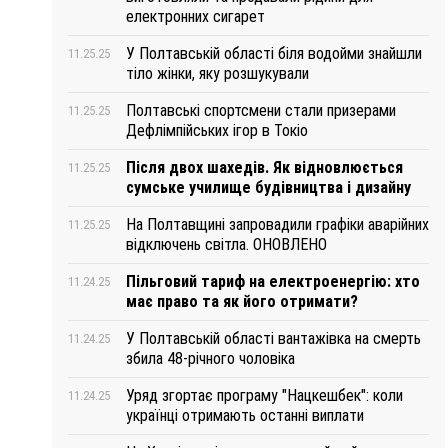
електронних сигарет
У Полтавській області біля водойми знайшли
11.25.25
тіло жінки, яку розшукували
Полтавські спортсмени стали призерами
11.25.25
Дефлімпійських ігор в Токіо
Після двох шахедів. Як відновлюється
11.25.25
сумське училище будівництва і дизайну
На Полтавщині запровадили графіки аварійних
11.25.25
відключень світла. ОНОВЛЕНО
Пільговий тариф на електроенергію: хто
11.24.25
має право та як його отримати?
У Полтавській області вантажівка на смерть
11.24.25
збила 48-річного чоловіка
Уряд згортає програму "Нацкешбек": коли
11.24.25
українці отримають останні виплати