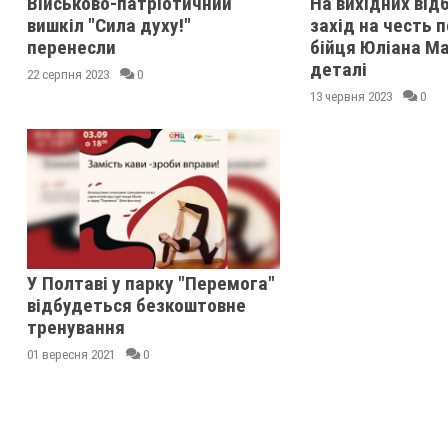
Військово-патріотичний
На вихідних від
вишкіл "Сила духу!"
захід на честь 
перенесли
бійця Юліана Ма
деталі
22 серпня 2023
0
13 червня 2023
0
У Полтаві у парку "Перемога"
відбудеться безкоштовне
тренування
01 вересня 2021
0