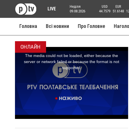
Неділя
USD
EUR
LIVE
09.08.2026
44.7579
51.6148
1
Головна
Всі новини
Про Головне
Нагол
ОНЛАЙН