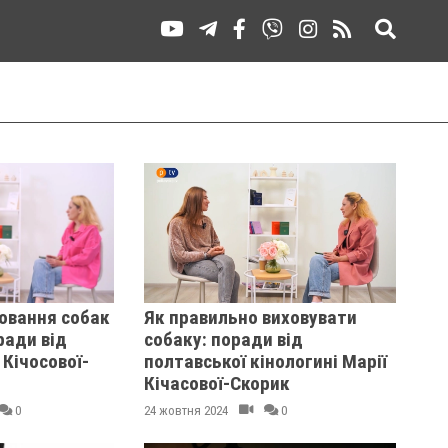
овання собак
Як правильно виховувати
ради від
собаку: поради від
 Кічосової-
полтавської кінологині Марії
Кічасової-Скорик
0
24 жовтня 2024
0