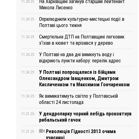
На Харківщині загинув старший лейтенант
11.24.25
Микола Лисенко
Оприлюднили культурно-мистецькі події в
11.24.25
Полтаві цього тижня
Смертельна ДТП на Полтавщині легковик
11.24.25
з‘їхав в кювет та врізався у дерево
У Полтаві на два дні вимкнуть воду і
11.24.25
відкриють пункти набору: перелік адрес
У Полтаві попрощалися із бійцями
11.24.25
Олександром Іващенком, Дмитром
Кисличенком та Максимом Гончаренком
Як вимикатимуть світло у Полтавській
11.24.25
області 24 листопада
У дендропарку чорний лебідь проковтнув
11.21.25
рибальський гачок
Революція Гідності 2013 очима
11.21.25
учасниці