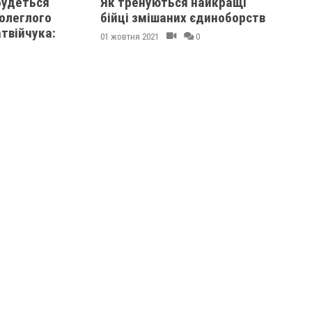
будеться
Як тренуються найкращі
полеглого
бійці змішаних єдиноборств
твійчука:
01 жовтня 2021
0