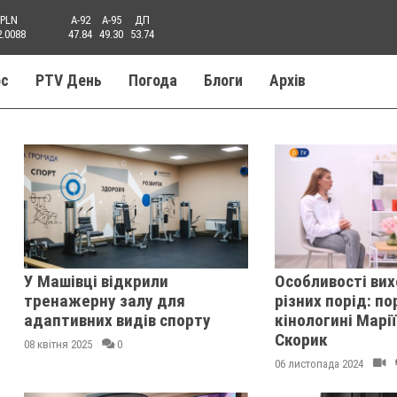
PLN
A-92
A-95
ДП
2.0088
47.84
49.30
53.74
ос
PTV День
Погода
Блоги
Aрхів
У Машівці відкрили
Особливості вих
тренажерну залу для
різних порід: по
адаптивних видів спорту
кінологині Марії
Скорик
08 квітня 2025
0
06 листопада 2024