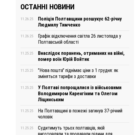
ОСТАННІ НОВИНИ
Поліція Полтавщини розшукує 62-річну
11.26.25
Людмилу Тимченко
Графік відключення світла 26 листопада у
11.26.25
Полтавській області
Внаслідок поранень, отриманих на війні,
11.25.25
помер воїн Юрій Войтик
"Нова пошта" піднімає ціни з 1 грудня: як
11.25.25
зміняться тарифи з доставки
У Полтаві попрощалися із військовими
11.25.25
Володимиром Каренгіним та Олегом
Ліщинським
На Полтавщині в пожежі загинув 37-річний
11.25.25
чоловік
Судитимуть трьох полтавців, якій
11.25.25
виготовляли та продавали рідини для