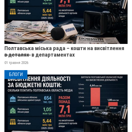
Полтавська міська рада – кошти на висвітлення
в̶ ̶д̶е̶т̶а̶л̶я̶х̶ ̶ в департаментах
01 травня 2026
БЛОГИ