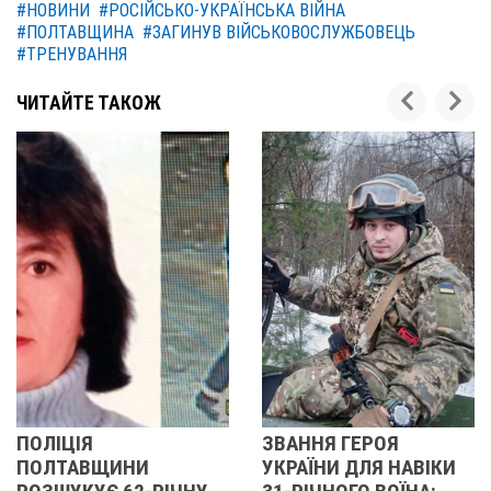
#НОВИНИ
#РОСІЙСЬКО-УКРАЇНСЬКА ВІЙНА
#ПОЛТАВЩИНА
#ЗАГИНУВ ВІЙСЬКОВОСЛУЖБОВЕЦЬ
#ТРЕНУВАННЯ
ЧИТАЙТЕ ТАКОЖ
Я
ЗВАННЯ ГЕРОЯ
ПОЛІЦІ
ВЩИНИ
УКРАЇНИ ДЛЯ НАВІКИ
ПОЛТА