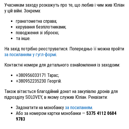
Учасникам заходу розкажуть про те, що любив і чим жив Юліан
у цій війні. Зокрема:
гранатометна справа;
керування безпілотниками;
поводження зі зброєю;
та інше.
На захід потрібно реєструватися. Попередньо її можна пройти
за посиланням у гугл-формі
.
Контактні номери для детального ознайомлення із заходоим:
+380956033171 Тарас;
+380952235230 Георгій.
Також вітається благодійний донат на закупівлю дронів для
підрозділу SOLOVEY, в якому служив Юліан. Реквізити:
Задонатити на монобанку
за посиланням
.
Або за номером картки монобанки —
5375 4112 0684
9783