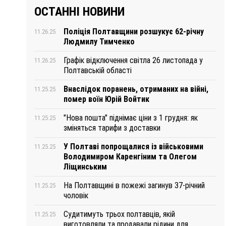
ОСТАННІ НОВИНИ
Поліція Полтавщини розшукує 62-річну
11.26.25
Людмилу Тимченко
Графік відключення світла 26 листопада у
11.26.25
Полтавській області
Внаслідок поранень, отриманих на війні,
11.25.25
помер воїн Юрій Войтик
"Нова пошта" піднімає ціни з 1 грудня: як
11.25.25
зміняться тарифи з доставки
У Полтаві попрощалися із військовими
11.25.25
Володимиром Каренгіним та Олегом
Ліщинським
На Полтавщині в пожежі загинув 37-річний
11.25.25
чоловік
Судитимуть трьох полтавців, якій
11.25.25
виготовляли та продавали рідини для