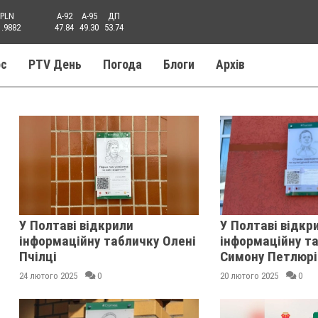
PLN
A-92
A-95
ДП
1.9882
47.84
49.30
53.74
ос
PTV День
Погода
Блоги
Aрхів
У Полтаві відкрили
У Полтаві відкр
інформаційну табличку Олені
інформаційну т
Пчілці
Симону Петлюрі
24 лютого 2025
0
20 лютого 2025
0