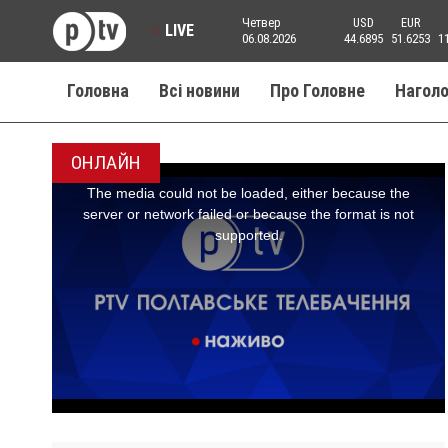
Четвер
USD
EUR
LIVE
06.08.2026
44.6895
51.6253
1
Головна
Всі новини
Про Головне
Нагол
ОНЛАЙН