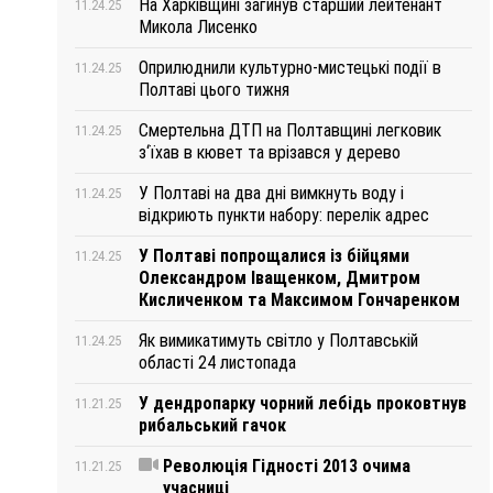
На Харківщині загинув старший лейтенант
11.24.25
Микола Лисенко
Оприлюднили культурно-мистецькі події в
11.24.25
Полтаві цього тижня
Смертельна ДТП на Полтавщині легковик
11.24.25
з‘їхав в кювет та врізався у дерево
У Полтаві на два дні вимкнуть воду і
11.24.25
відкриють пункти набору: перелік адрес
У Полтаві попрощалися із бійцями
11.24.25
Олександром Іващенком, Дмитром
Кисличенком та Максимом Гончаренком
Як вимикатимуть світло у Полтавській
11.24.25
області 24 листопада
У дендропарку чорний лебідь проковтнув
11.21.25
рибальський гачок
Революція Гідності 2013 очима
11.21.25
учасниці