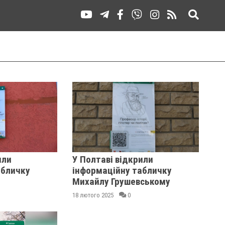
или
У Полтаві відкрили
абличку
інформаційну табличку
Михайлу Грушевському
18 лютого 2025
0