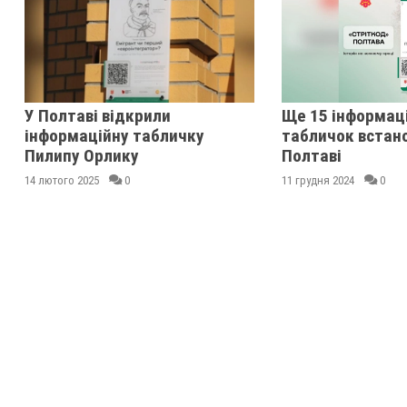
У Полтаві відкрили
Ще 15 інформац
інформаційну табличку
табличок встан
Пилипу Орлику
Полтаві
14 лютого 2025
0
11 грудня 2024
0