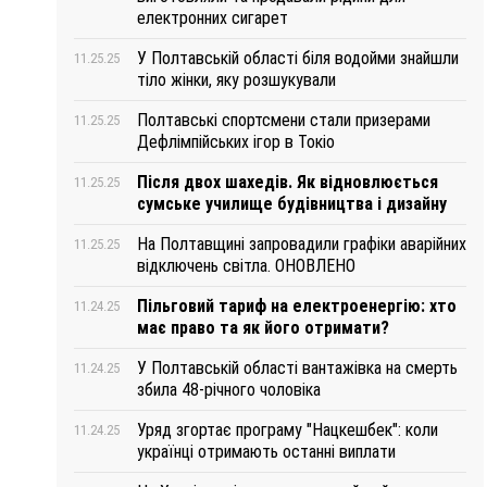
електронних сигарет
У Полтавській області біля водойми знайшли
11.25.25
тіло жінки, яку розшукували
Полтавські спортсмени стали призерами
11.25.25
Дефлімпійських ігор в Токіо
Після двох шахедів. Як відновлюється
11.25.25
сумське училище будівництва і дизайну
На Полтавщині запровадили графіки аварійних
11.25.25
відключень світла. ОНОВЛЕНО
Пільговий тариф на електроенергію: хто
11.24.25
має право та як його отримати?
У Полтавській області вантажівка на смерть
11.24.25
збила 48-річного чоловіка
Уряд згортає програму "Нацкешбек": коли
11.24.25
українці отримають останні виплати