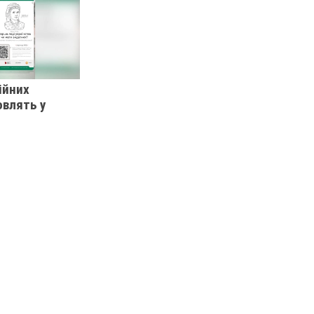
ійних
овлять у