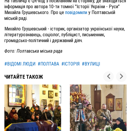
На табличці є QR-код з посиланням на сторінку, де знаходиться
інформація про автора 10-ти томної "Історії України - Руси"
Михайла Грушевського. Про це
повідомили
у Полтавській
міській раді.
Михайло Грушевський - історик, організатор української науки,
літературознавець, соціолог, публіцист, письменник,
громадсько-політичний і державний діяч.
Фото: Полтавська міська рада
#ВІДОМІ ЛЮДИ
#ПОЛТАВА
#ІСТОРІЯ
#ВУЛИЦІ
ЧИТАЙТЕ ТАКОЖ