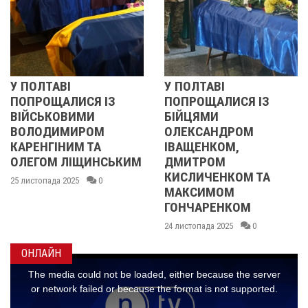
ОЛТАВІ
У ПОЛТАВІ
РЕВ
РОЩАЛИСЯ ІЗ
ПОПРОЩАЛИСЯ ІЗ
201
СЬКОВИМИ
БІЙЦЯМИ
УЧА
ЛОДИМИРОМ
ОЛЕКСАНДРОМ
21 ли
ЕНГІНИМ ТА
ІВАЩЕНКОМ,
ГОМ ЛІЩИНСЬКИМ
ДМИТРОМ
КИСЛИЧЕНКОМ ТА
стопада 2025
0
МАКСИМОМ
ГОНЧАРЕНКОМ
24 листопада 2025
0
ОНЛАЙН