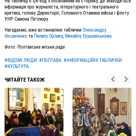
На табличці є QR-код з посиланням на сторінку, де знаходиться
інформація про журналіста, літературного і театрального
критика, голову Директорії, Головного Отамана військ і флоту
УНР Симона Петлюру.
Нагадаємо, вже встановлені таблички
Олександру
Оксанченку
та
Пилипу Орлику
,
Михайлу Грушевському
.
Фото: Полтавська міська рада
#ВІДОМІ ЛЮДИ
#ПОЛТАВА
#ІНФОРМАЦІЙНІ ТАБЛИЧКИ
#КУЛЬТУРА
ЧИТАЙТЕ ТАКОЖ