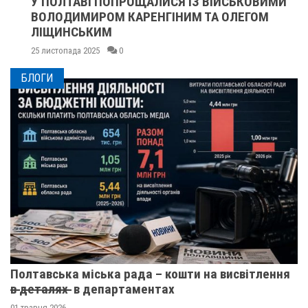
У ПОЛТАВІ ПОПРОЩАЛИСЯ ІЗ ВІЙСЬКОВИМИ
ВОЛОДИМИРОМ КАРЕНГІНИМ ТА ОЛЕГОМ
ЛІЩИНСЬКИМ
25 листопада 2025
0
БЛОГИ
Полтавська міська рада – кошти на висвітлення
в̶ ̶д̶е̶т̶а̶л̶я̶х̶ ̶ в департаментах
01 травня 2026