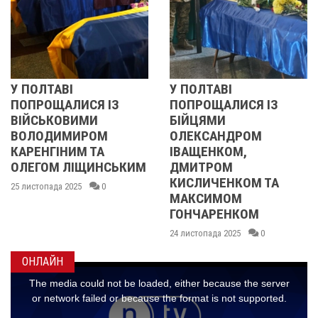
І
У ПОЛТАВІ
РЕВОЛЮЦІ
ЛИСЯ ІЗ
ПОПРОЩАЛИСЯ ІЗ
2013 ОЧ
ВИМИ
БІЙЦЯМИ
УЧАСНИЦ
МИРОМ
ОЛЕКСАНДРОМ
21 листопада 2
ИМ ТА
ІВАЩЕНКОМ,
ЛІЩИНСЬКИМ
ДМИТРОМ
КИСЛИЧЕНКОМ ТА
025
0
МАКСИМОМ
ГОНЧАРЕНКОМ
24 листопада 2025
0
ОНЛАЙН