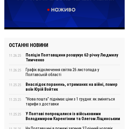
ОСТАННІ НОВИНИ
Поліція Полтавщини розшукує 62-річну Людмилу
11.26.25
Тимченко
Графік відключення світла 26 листопада у
11.26.25
Полтавській області
Внаслідок поранень, отриманих на війні, помер
11.25.25
воїн Юрій Войтик
"Нова пошта" піднімає ціни з 1 грудня: як зміняться
11.25.25
тарифи з доставки
У Полтаві попрощалися із військовими
11.25.25
Володимиром Каренгіним та Олегом Ліщинським
На Полтавщині в пожежі загинув 37-річний чоловік
11.25.25