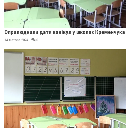
Оприлюднили дати канікул у школах Кременчука
14 лютого 2024
0