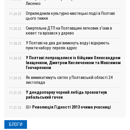
Лисенко
Оприлюднили культурно-мистецькі події в Полтаві
11.24.25
цього тижня
Смертельна ДТП на Полтавщині легковик з‘їхав в
11.24.25
кювет та врізався у дерево
У Полтаві на два дні вимкнуть воду і відкриють
11.24.25
пункти набору: перелік адрес
У Полтаві попрощалися із бійцями Олександром
11.24.25
Іващенком, Дмитром Кисличенком та Максимом
Гончаренком
Як вимикатимуть світло у Полтавській області 24
11.24.25
листопада
У дендропарку чорний лебідь проковтнув
11.21.25
рибальський гачок
Революція Гідності 2013 очима учасниці
11.21.25
БЛОГИ