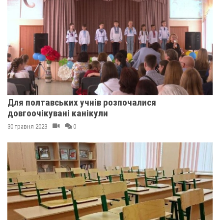
Для полтавських учнів розпочалися
довгоочікувані канікули
30 травня 2023
0