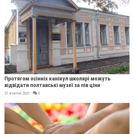
Протягом осінніх канікул школярі можуть
відвідати полтавські музеї за пів ціни
21 жовтня 2021
0