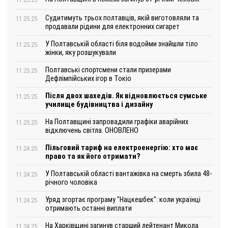
Судитимуть трьох полтавців, якій виготовляли та
11.25.25
продавали рідини для електронних сигарет
У Полтавській області біля водойми знайшли тіло
11.25.25
жінки, яку розшукували
Полтавські спортсмени стали призерами
11.25.25
Дефлімпійських ігор в Токіо
Після двох шахедів. Як відновлюється сумське
11.25.25
училище будівництва і дизайну
На Полтавщині запровадили графіки аварійних
11.25.25
відключень світла. ОНОВЛЕНО
Пільговий тариф на електроенергію: хто має
11.24.25
право та як його отримати?
У Полтавській області вантажівка на смерть збила 48-
11.24.25
річного чоловіка
Уряд згортає програму "Нацкешбек": коли українці
11.24.25
отримають останні виплати
На Харківщині загинув старший лейтенант Микола
11.24.25