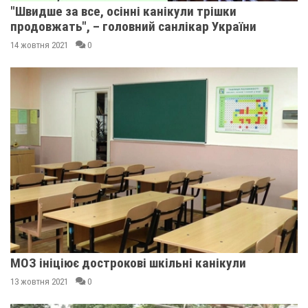
"Швидше за все, осінні канікули трішки
продовжать", – головний санлікар України
14 жовтня 2021
0
МОЗ ініціює дострокові шкільні канікули
13 жовтня 2021
0