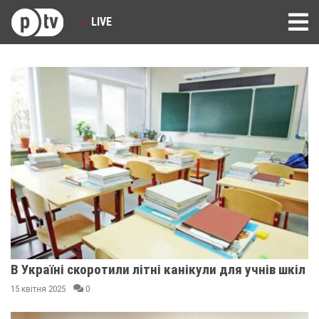
LIVE
В Україні скоротили літні канікули для учнів шкіл
15 квітня 2025
0