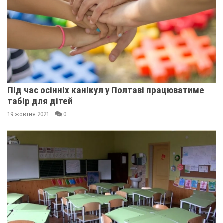
Під час осінніх канікул у Полтаві працюватиме
табір для дітей
19 жовтня 2021
0