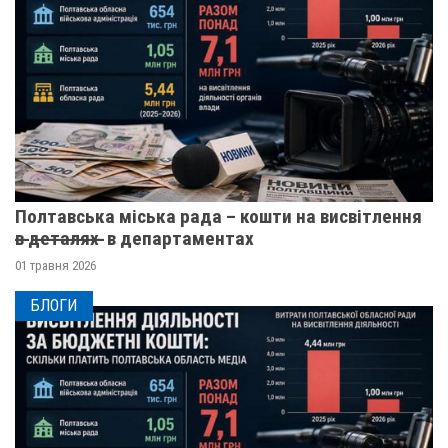
Полтавська міська рада – кошти на висвітлення
в̶ ̶д̶е̶т̶а̶л̶я̶х̶ ̶ в департаментах
01 травня 2026
БЛОГИ