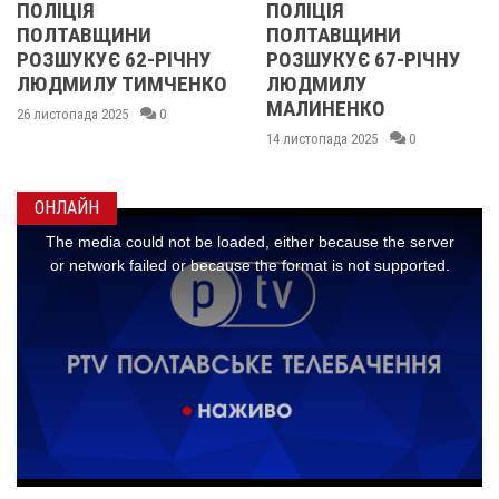
ПОЛІЦІЯ
У ПОЛТАВ
ИНИ
ПОЛТАВЩИНИ
ОБЛАСТІ
 62-РІЧНУ
РОЗШУКУЄ 67-РІЧНУ
РОЗШУКУЮ
 ТИМЧЕНКО
ЛЮДМИЛУ
РІЧНУ ЗО
МАЛИНЕНКО
25
0
14 листопада 20
14 листопада 2025
0
ОНЛАЙН