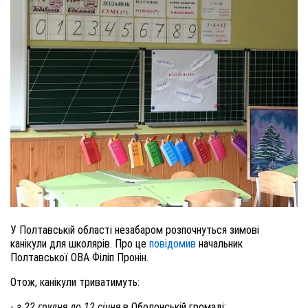
У Полтавській області незабаром розпочнуться зимові
канікули для школярів. Про це
повідомив
начальник
Полтавської ОВА Філіп Пронін.
Отож, канікули триватимуть:
-
з 22 грудня до 12 січня
в Оболонській громаді;