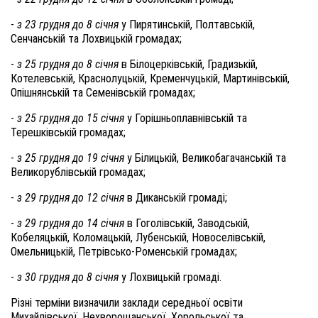
-
з 23 грудня до 8 січня
у Пирятинській, Полтавській,
Сенчанській та Лохвицькій громадах;
-
з 25 грудня до 8 січня
в Білоцерківській, Градизькій,
Котелевській, Краснолуцькій, Кременчуцькій, Мартинівській,
Опішнянській та Семенівській громадах;
-
з 25 грудня до 15 січня
у Горішньоплавнівській та
Терешківській громадах;
-
з 25 грудня до 19 січня
у Білицькій, Великобагачанській та
Великорублівській громадах;
-
з 29 грудня до 12 січня
в Диканській громаді;
-
з 29 грудня до 14 січня
в Гоголівській, Заводській,
Кобеляцькій, Коломацькій, Лубенській, Новоселівській,
Омельницькій, Петрівсько-Роменській громадах;
-
з 30 грудня до 8 січня
у Лохвицькій громаді.
Різні терміни визначили заклади середньої освіти
Михайлівської, Нехворощанської, Хорольської та