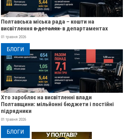
Полтавська міська рада – кошти на
висвітлення в̶ ̶д̶е̶т̶а̶л̶я̶х̶ ̶ в департаментах
01 травня 2026
БЛОГИ
Хто заробляє на висвітленні влади
У ПОЛТАВІ ЗАЗВУЧАВ ДЖАЗ:
СПОРТСМЕН З ПО
Полтавщини: мільйонні бюджети і постійні
ВІДКРИЛИ ПЕРШИЙ
ВСТАНОВИВ СВІТО
підрядники
МУЗИЧНИЙ ПРОСТІР
РЕКОРД НА ЧЕМПІО
СВОБОДИ
СВІТУ
01 травня 2026
10 жовтня 2025
0
06 жовтня 2025
0
БЛОГИ