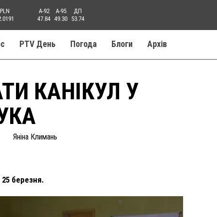
PLN
A-92
A-95
ДП
2.0191
47.84
49.30
53.74
ос
PTV День
Погода
Блоги
Aрхів
И КАНІКУЛ У
УКА
Яніна Климань
 25 березня.