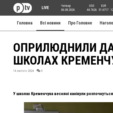
Четвер
USD
EUR
LIVE
06.08.2026
44.7626
51.6717
1
Головна
Всі новини
Про Головне
Нагол
ОПРИЛЮДНИЛИ ДАТ
ШКОЛАХ КРЕМЕНЧ
14 лютого 2024
0
У школах Кременчука весняні канікули розпочнуться