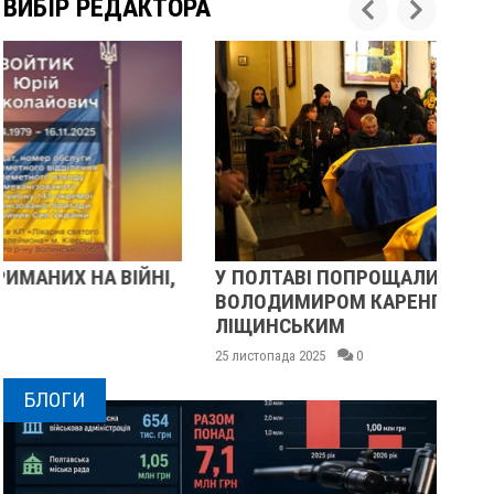
ВИБІР РЕДАКТОРА
У ПОЛТАВІ ПОПРОЩАЛИСЯ ІЗ ВІЙСЬКОВИМИ
ПІ
ВОЛОДИМИРОМ КАРЕНГІНИМ ТА ОЛЕГОМ
С
ЛІЩИНСЬКИМ
25 
25 листопада 2025
0
БЛОГИ