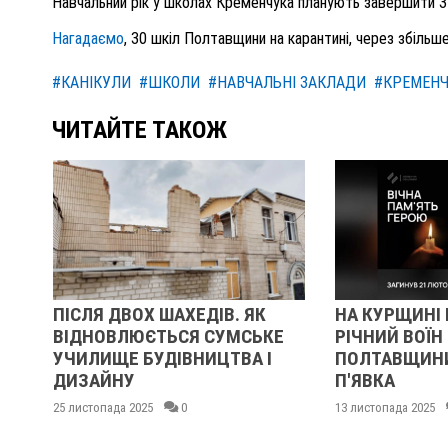
Навчальний рік у школах Кременчука планують завершити 3
Нагадаємо
, 30 шкіл Полтавщини на карантині, через збільш
#КАНІКУЛИ
#ШКОЛИ
#НАВЧАЛЬНІ ЗАКЛАДИ
#КРЕМЕН
ЧИТАЙТЕ ТАКОЖ
ОЇН
ПІСЛЯ ДВОХ ШАХЕДІВ. ЯК
НА КУРЩИНІ 
ВІДНОВЛЮЄТЬСЯ СУМСЬКЕ
РІЧНИЙ ВОЇН 
УЧИЛИЩЕ БУДІВНИЦТВА І
ПОЛТАВЩИН
ДИЗАЙНУ
П'ЯВКА
25 листопада 2025
0
13 листопада 2025