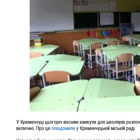
ПОЛІЦІЯ ПОЛТАВЩИНИ РОЗШУКУЄ 62-РІЧНУ
ЛЮДМИЛУ ТИМЧЕНКО
ОМ
26 листопада 2025
0
У Кременчуці цьогоріч весняні канікули для школярів розп
включно. Про це
повідомили
у Кременчуцькій міській раді.