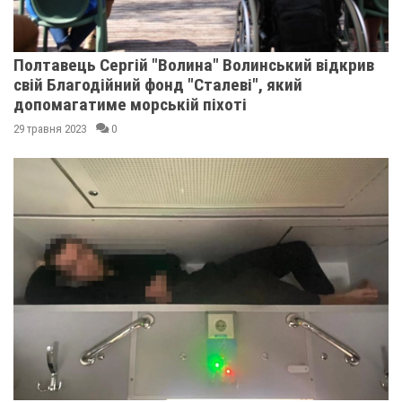
Полтавець Сергій "Волина" Волинський відкрив
свій Благодійний фонд "Сталеві", який
допомагатиме морській піхоті
29 травня 2023
0