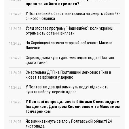
право та як його отримати?
У Полтавській області вантажівка на смерть збила 48-
11.24.25
річного чоловіка
Уряд згортає програму "Нацкешбек": коли українці
11.24.25
отримають останні виплати
На Харківщині загинув старший лейтенант Микола
11.24.25
Лисенко
Оприлюднили культурно-мистецькі події в Полтаві
11.24.25
цього тижня
Смертельна ДТП на Полтавщині легковик з‘їхав в
11.24.25
кювет та врізався у дерево
У Полтаві на два дні вимкнуть воду і відкриють
11.24.25
пункти набору: перелік адрес
У Полтаві попрощалися із бійцями Олександром
11.24.25
Іващенком, Дмитром Кисличенком та Максимом
Гончаренком
Як вимикатимуть світло у Полтавській області 24
11.24.25
листопада