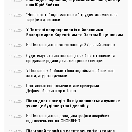
11.25.25
воїн Юрій Войтик
"Нова пошта" піднімає ціни з 1 грудня: як зміняться
11.25.25
тарифи з доставки
У Полтаві попрощалися із військовими
11.25.25
Володимиром Каренгіним та Олегом Ліщинським
На Полтавщині в пожежі загинув 37-річний чоловік
11.25.25
Судитимуть трьох полтавців, якій виготовляли та
11.25.25
продавали рідини для електронних сигарет
У Полтавській області біля водойми знайшли тіло
11.25.25
жінки, яку розшукували
Полтавські спортсмени стали призерами
11.25.25
Дефлімпійських ігор в Токіо
Після двох шахедів. Як відновлюється сумське
11.25.25
училище будівництва і дизайну
На Полтавщині запровадили графіки аварійних
11.25.25
відключень світла. ОНОВЛЕНО
Пільговий тариф на електроенергію: хто має
11.24.25