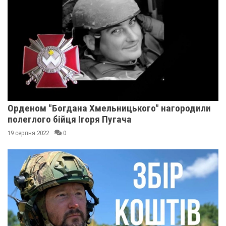
Орденом "Богдана Хмельницького" нагородили
полеглого бійця Ігоря Пугача
19 серпня 2022
0