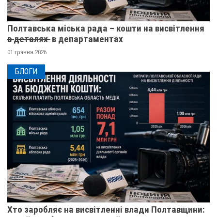
Полтавська міська рада – кошти на висвітлення
в̶ ̶д̶е̶т̶а̶л̶я̶х̶ ̶ в департаментах
01 травня 2026
БЛОГИ
Хто заробляє на висвітленні влади Полтавщини: