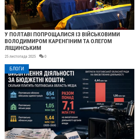
АВІ ПОПРОЩАЛИСЯ ІЗ ВІЙСЬКОВИМИ
ПІСЛЯ 
МИРОМ КАРЕНГІНИМ ТА ОЛЕГОМ
СУМСЬК
СЬКИМ
25 листопад
а 2025
0
БЛОГИ