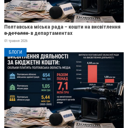
Полтавська міська рада – кошти на висвітлення
в̶ ̶д̶е̶т̶а̶л̶я̶х̶ ̶ в департаментах
01 травня 2026
БЛОГИ