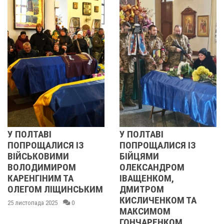
ТАВІ
У ПОЛТАВІ
РЕВОЛ
ЩАЛИСЯ ІЗ
ПОПРОЩАЛИСЯ ІЗ
2013 
ЬКОВИМИ
БІЙЦЯМИ
УЧАСН
ДИМИРОМ
ОЛЕКСАНДРОМ
21 листоп
ГІНИМ ТА
ІВАЩЕНКОМ,
ОМ ЛІЩИНСЬКИМ
ДМИТРОМ
КИСЛИЧЕНКОМ ТА
ада 2025
0
МАКСИМОМ
ГОНЧАРЕНКОМ