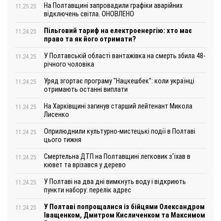
На Полтавщині запровадили графіки аварійних
11.25.25
відключень світла. ОНОВЛЕНО
Пільговий тариф на електроенергію: хто має
11.24.25
право та як його отримати?
У Полтавській області вантажівка на смерть збила 48-
11.24.25
річного чоловіка
Уряд згортає програму "Нацкешбек": коли українці
11.24.25
отримають останні виплати
На Харківщині загинув старший лейтенант Микола
11.24.25
Лисенко
Оприлюднили культурно-мистецькі події в Полтаві
11.24.25
цього тижня
Смертельна ДТП на Полтавщині легковик з‘їхав в
11.24.25
кювет та врізався у дерево
У Полтаві на два дні вимкнуть воду і відкриють
11.24.25
пункти набору: перелік адрес
У Полтаві попрощалися із бійцями Олександром
11.24.25
Іващенком, Дмитром Кисличенком та Максимом