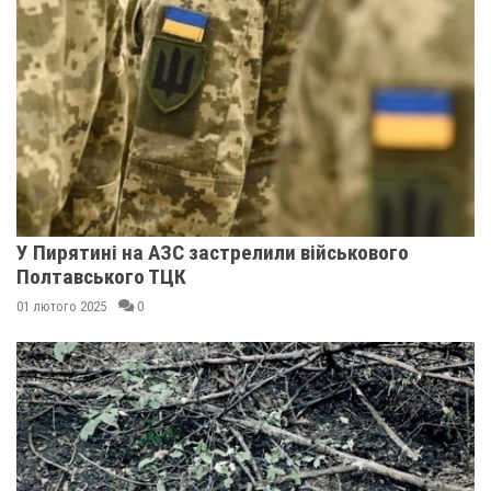
У Пирятині на АЗС застрелили військового
Полтавського ТЦК
01 лютого 2025
0