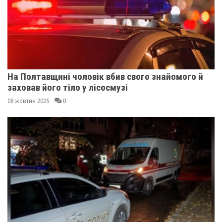
На Полтавщині чоловік вбив свого знайомого й
заховав його тіло у лісосмузі
08 жовтня 2025
0