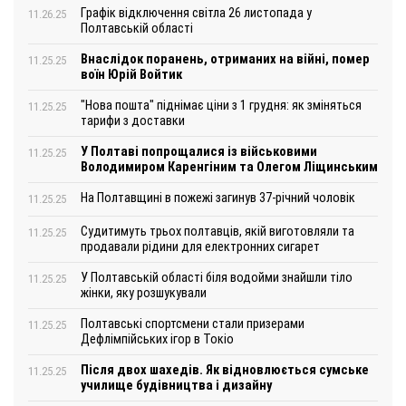
Графік відключення світла 26 листопада у
11.26.25
Полтавській області
Внаслідок поранень, отриманих на війні, помер
11.25.25
воїн Юрій Войтик
"Нова пошта" піднімає ціни з 1 грудня: як зміняться
11.25.25
тарифи з доставки
У Полтаві попрощалися із військовими
11.25.25
Володимиром Каренгіним та Олегом Ліщинським
На Полтавщині в пожежі загинув 37-річний чоловік
11.25.25
Судитимуть трьох полтавців, якій виготовляли та
11.25.25
продавали рідини для електронних сигарет
У Полтавській області біля водойми знайшли тіло
11.25.25
жінки, яку розшукували
Полтавські спортсмени стали призерами
11.25.25
Дефлімпійських ігор в Токіо
Після двох шахедів. Як відновлюється сумське
11.25.25
училище будівництва і дизайну