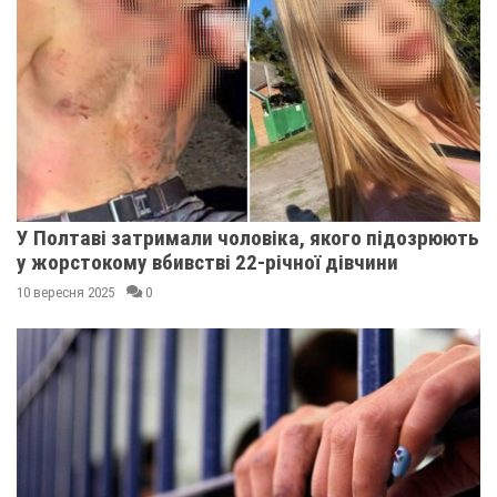
У Полтаві затримали чоловіка, якого підозрюють
у жорстокому вбивстві 22-річної дівчини
10 вересня 2025
0