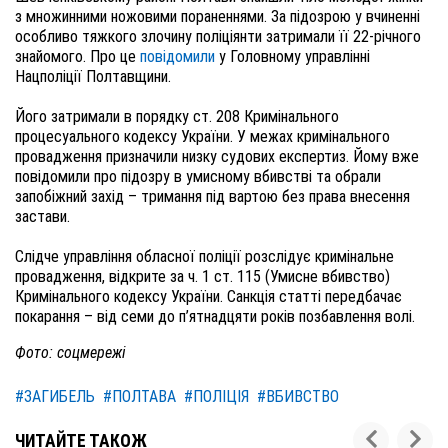
з множинними ножовими пораненнями. За підозрою у вчиненні
особливо тяжкого злочину поліціянти затримали її 22-річного
знайомого. Про це
повідомили
у Головному управлінні
Нацполіції Полтавщини.
Його затримали в порядку ст. 208 Кримінального
процесуального кодексу України. У межах кримінального
провадження призначили низку судових експертиз. Йому вже
повідомили про підозру в умисному вбивстві та обрали
запобіжний захід – тримання під вартою без права внесення
застави.
Слідче управління обласної поліції розслідує кримінальне
провадження, відкрите за ч. 1 ст. 115 (Умисне вбивство)
Кримінального кодексу України. Санкція статті передбачає
покарання – від семи до п’ятнадцяти років позбавлення волі.
Фото: соцмережі
#ЗАГИБЕЛЬ
#ПОЛТАВА
#ПОЛІЦІЯ
#ВБИВСТВО
ЧИТАЙТЕ ТАКОЖ