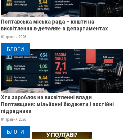
Полтавська міська рада – кошти на
висвітлення в̶ ̶д̶е̶т̶а̶л̶я̶х̶ ̶ в департаментах
01 травня 2026
БЛОГИ
Хто заробляє на висвітленні влади
Полтавщини: мільйонні бюджети і постійні
підрядники
01 травня 2026
БЛОГИ