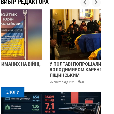
ВИБІР РЕДАКТОРА
У ПОЛТАВІ ПОПРОЩАЛИСЯ ІЗ ВІЙСЬКОВИМИ
ПІ
ВОЛОДИМИРОМ КАРЕНГІНИМ ТА ОЛЕГОМ
СУ
ЛІЩИНСЬКИМ
25 
25 листопада 2025
0
БЛОГИ