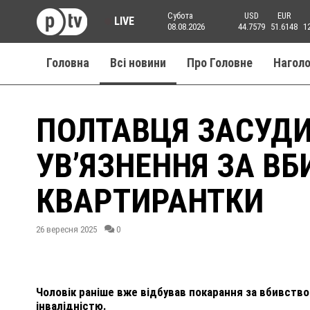
Субота
USD
EUR
LIVE
08.08.2026
44.7579
51.6148
1
Головна
Всі новини
Про Головне
Нагол
ПОЛТАВЦЯ ЗАСУДИ
УВ’ЯЗНЕННЯ ЗА ВБ
КВАРТИРАНТКИ
26 вересня 2025
0
Чоловік раніше вже відбував покарання за вбивств
інвалідністю.