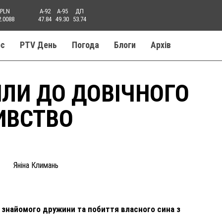
PLN
A-92
A-95
ДП
2.0088
47.84
49.30
53.74
ос
PTV День
Погода
Блоги
Aрхів
ЛИ ДО ДОВІЧНОГО
ИВСТВО
Яніна Климань
о знайомого дружини та побиття власного сина з