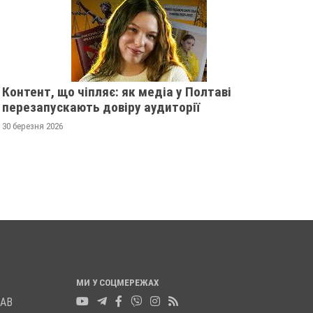
Контент, що чіпляє: як медіа у Полтаві
перезапускають довіру аудиторії
У ПОЛТАВСЬКІЙ ОБЛАСТІ
ПОЛІЦІЯ ПОЛТАВ
30 березня 2026
РОЗШУКУЮТЬ 82-РІЧНУ
РОЗШУКУЄ 69-РІЧ
ГАННУ МЕРКОТАН
МИХАЙЛА УДОДА
13 листопада 2025
0
12 листопада 2025
0
МИ У СОЦМЕРЕЖАХ
ЛАВ