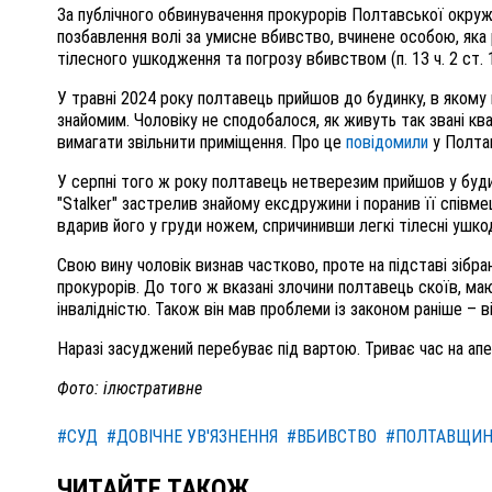
За публічного обвинувачення прокурорів Полтавської окру
позбавлення волі за умисне вбивство, вчинене особою, яка
тілесного ушкодження та погрозу вбивством (п. 13 ч. 2 ст. 11
У травні 2024 року полтавець прийшов до будинку, в яко
знайомим. Чоловіку не сподобалося, як живуть так звані кв
вимагати звільнити приміщення. Про це
повідомили
у Полтав
У серпні того ж року полтавець нетверезим прийшов у буди
"Stalker" застрелив знайому ексдружини і поранив її співм
вдарив його у груди ножем, спричинивши легкі тілесні ушко
Свою вину чоловік визнав частково, проте на підставі зібр
прокурорів. До того ж вказані злочини полтавець скоїв, ма
інвалідністю. Також він мав проблеми із законом раніше – 
Наразі засуджений перебуває під вартою. Триває час на апе
Фото: ілюстративне
#СУД
#ДОВІЧНЕ УВ'ЯЗНЕННЯ
#ВБИВСТВО
#ПОЛТАВЩИ
ЧИТАЙТЕ ТАКОЖ