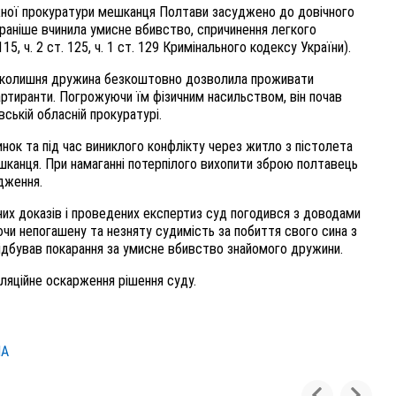
жної прокуратури мешканця Полтави засуджено до довічного
 раніше вчинила умисне вбивство, спричинення легкого
5, ч. 2 ст. 125, ч. 1 ст. 129 Кримінального кодексу України).
му колишня дружина безкоштовно дозволила проживати
артиранти. Погрожуючи їм фізичним насильством, він почав
ській обласній прокуратурі.
нок та під час виниклого конфлікту через житло з пістолета
ешканця. При намаганні потерпілого вихопити зброю полтавець
дження.
аних доказів і проведених експертиз суд погодився з доводами
ючи непогашену та незняту судимість за побиття свого сина з
відбував покарання за умисне вбивство знайомого дружини.
ляційне оскарження рішення суду.
НА