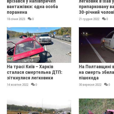
врізався у напівпричеп
легковик в'їхав 
вантажівки: одна особа
припарковану в
поранена
30-річний чолов
18 січня 2023
0
21 грудня 2022
0
На трасі Київ – Харків
На Полтавщині 
сталася смертельна ДТП:
на смерть збила
зіткнулися легковики
пішохода
14 жовтня 2022
0
30 вересня 2022
0