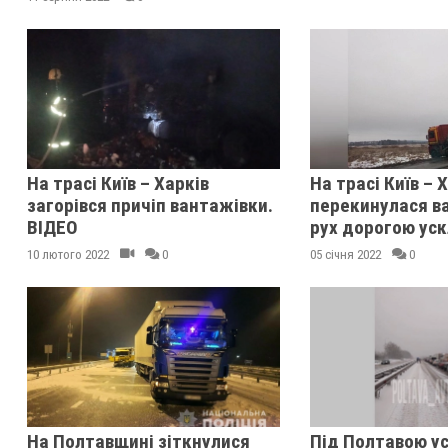
На трасі Київ – Харків
На трасі Київ – 
загорівся причіп вантажівки.
перекинулася в
ВІДЕО
рух дорогою ус
10 лютого 2022
0
05 січня 2022
0
На Полтавщині зіткнулися
Під Полтавою у