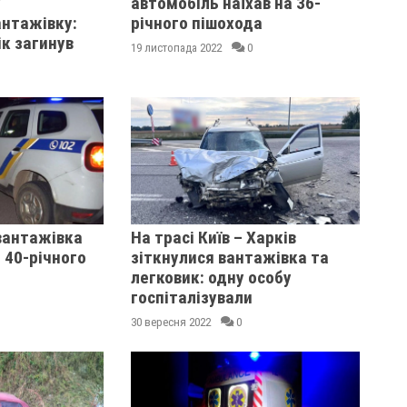
у
автомобіль наїхав на 36-
антажівку:
річного пішохода
ік загинув
19 листопада 2022
0
вантажівка
На трасі Київ – Харків
 40-річного
зіткнулися вантажівка та
легковик: одну особу
госпіталізували
30 вересня 2022
0