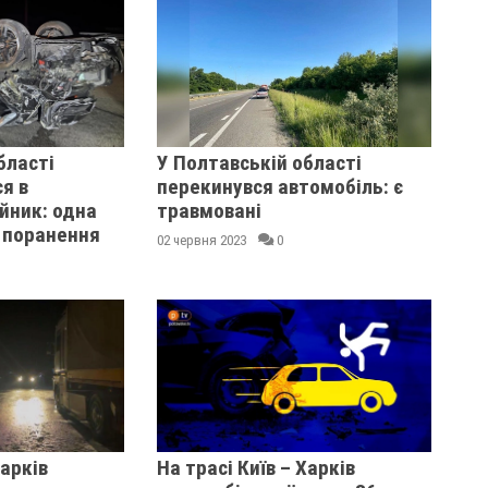
бласті
У Полтавській області
я в
перекинувся автомобіль: є
йник: одна
травмовані
 поранення
02 червня 2023
0
Харків
На трасі Київ – Харків