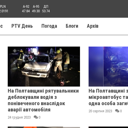
PLN
A-92
A-95
ДП
2.0191
47.84
49.30
53.74
ос
PTV День
Погода
Блоги
Aрхів
На Полтавщині рятувальники
На Полтавщині 
деблокували водія з
мікроавтобус та
понівеченого внаслідок
одна особа заги
аварії автомобіля
20 серпня 2023
0
24 грудня 2023
0