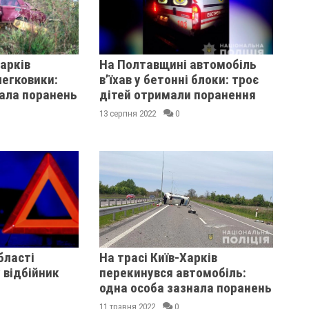
Харків
На Полтавщині автомобіль
легковики:
в’їхав у бетонні блоки: троє
нала поранень
дітей отримали поранення
13 серпня 2022
0
бласті
На трасі Київ-Харків
у відбійник
перекинувся автомобіль:
одна особа зазнала поранень
11 травня 2022
0