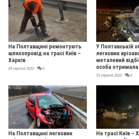
На Полтавщині ремонтують
У Полтавській о
шляхопровід на трасі Київ –
легковик врізавс
Харків
металевий відбі
особа отримала
09 серпня 2023
0
23 червня 2023
0
На Полтавщині легковик
На трасі Київ – 