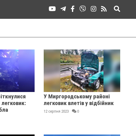
зіткнулися
У Миргородському районі
 легковик:
легковик влетів у відбійник
бла
12 серпня 2023
0