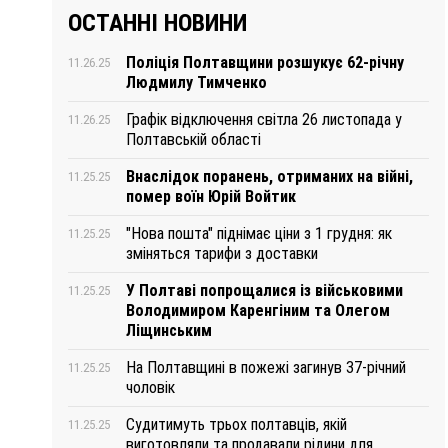
ОСТАННІ НОВИНИ
Поліція Полтавщини розшукує 62-річну
11.26.25
Людмилу Тимченко
Графік відключення світла 26 листопада у
11.26.25
Полтавській області
Внаслідок поранень, отриманих на війні,
11.25.25
помер воїн Юрій Войтик
"Нова пошта" піднімає ціни з 1 грудня: як
11.25.25
зміняться тарифи з доставки
У Полтаві попрощалися із військовими
11.25.25
Володимиром Каренгіним та Олегом
Ліщинським
На Полтавщині в пожежі загинув 37-річний
11.25.25
чоловік
Судитимуть трьох полтавців, якій
11.25.25
виготовляли та продавали рідини для