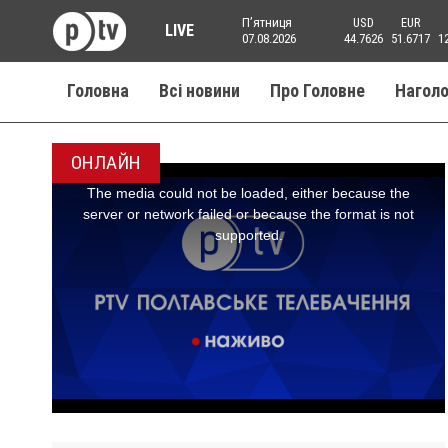
Пʼятниця
USD
EUR
LIVE
07.08.2026
44.7626
51.6717
1
Головна
Всі новини
Про Головне
Нагол
ОНЛАЙН