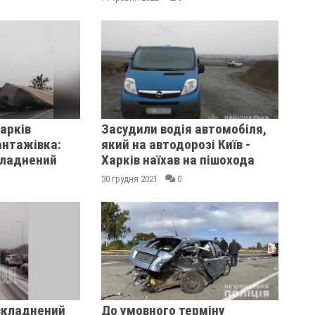
Харків
Засудили водія автомобіля,
антажівка:
який на автодорозі Київ -
кладнений
Харків наїхав на пішохода
30 грудня 2021
0
складнений
До умовного терміну