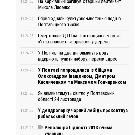
На Харківщині загинув старший лейтенант
11.24.25
Микола Лисенко
Оприлюднили культурно-мистецькі події в
11.24.25
Полтаві цього тижня
Смертельна ДТП на Полтавщині легковик
11.24.25
з‘їхав в кювет та врізався у дерево
У Полтаві на два дні вимкнуть воду і
11.24.25
відкриють пункти набору: перелік адрес
У Полтаві попрощалися із бійцями
11.24.25
Олександром Іващенком, Дмитром
Кисличенком та Максимом Гончаренком
Як вимикатимуть світло у Полтавській
11.24.25
області 24 листопада
У дендропарку чорний лебідь проковтнув
11.21.25
рибальський гачок
Революція Гідності 2013 очима
11.21.25
учасниці