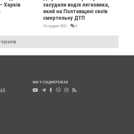
– Харків
засудили водія легковика,
який на Полтавщині скоїв
0
смертельну ДТП
16 грудня 2021
0
еріалів
МИ У СОЦМЕРЕЖАХ
ЛАВ