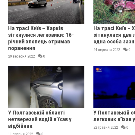
На трасі Київ – Харків
На трасі Київ – 
зіткнулися легковики: 16-
зіткнулися два 
річний хлопець отримав
одна особа заз
поранення
24 вересня 2022
0
29 вересня 2022
0
У Полтавській області
У Полтавській о
нетверезий водій в’їхав у
легковик в'їхав 
відбійник
22 травня 2022
0
11 серпня 2022
0