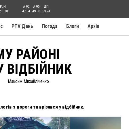
PLN
A-92
A-95
ДП
2.0191
47.84
49.30
53.74
ос
PTV День
Погода
Блоги
Aрхів
У РАЙОНІ
У ВІДБІЙНИК
Максим Михайліченко
етів з дороги та врізався у відбійник.