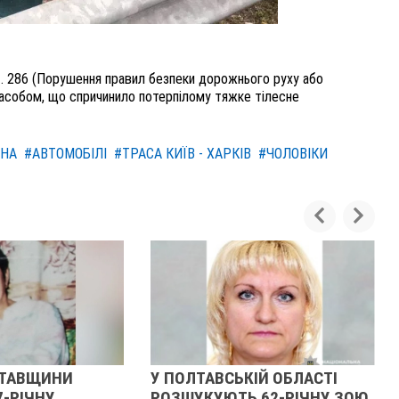
т. 286 (Порушення правил безпеки дорожнього руху або
засобом, що спричинило потерпілому тяжке тілесне
НА
#АВТОМОБІЛІ
#ТРАСА КИЇВ - ХАРКІВ
#ЧОЛОВІКИ
У ПОЛТАВСЬКІЙ ОБЛАСТІ
У ПОЛТАВ
РОЗШУКУЮТЬ 62-РІЧНУ ЗОЮ
РОЗШУКУЮ