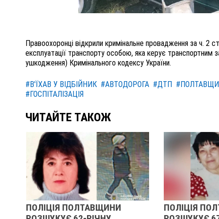
Правоохоронці відкрили кримінальне провадження за ч. 2 с
експлуатації транспорту особою, яка керує транспортним 
ушкодження) Кримінального кодексу України.
#В'ЇХАВ У ВІДБІЙНИК
#АВТОДОРОГА
#ДТП
#ПОЛТАВЩИ
#ГОСПІТАЛІЗАЦІЯ
ЧИТАЙТЕ ТАКОЖ
ІЦІЯ ПОЛТАВЩИНИ
ПОЛІЦІЯ ПОЛТАВЩИНИ
ШУКУЄ 62-РІЧНУ
РОЗШУКУЄ 67-РІЧНУ