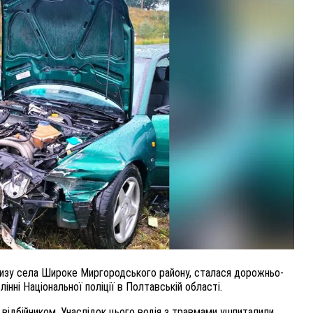
ВНАСЛІДОК ПОРАНЕНЬ, ОТРИМАНИХ НА ВІЙНІ,
ПОМЕР ВОЇН ЮРІЙ ВОЙТИК
25 листопада 2025
0
облизу села Широке Миргородського району, сталася дорожньо-
нні Національної поліції в Полтавській області.
 з відбійником. Унаслідок цього водія з травмами ушпиталили.