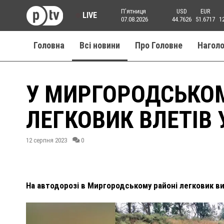
Пʼятниця
USD
EUR
LIVE
07.08.2026
44.7626
51.6717
1
Головна
Всі новини
Про Головне
Нагол
У МИРГОРОДСЬКОМ
ЛЕГКОВИК ВЛЕТІВ 
12 серпня 2023
0
На автодорозі в Миргородському районі легковик вил