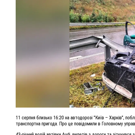
ПОЛІЦІЯ ПОЛТАВЩИНИ РОЗШУКУЄ 62-РІЧНУ
ЛЮДМИЛУ ТИМЧЕНКО
ОМ
26 листопада 2025
0
11 серпня близько 16:20 на автодорозі "Київ – Харків", п
транспортна пригода. Про це повідомили в Головному управлі
43-річний водій автівки Audi, вилетів з дороги та зіткнувся