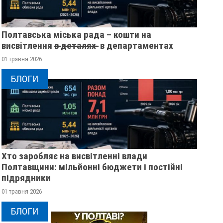
Полтавська міська рада – кошти на
висвітлення в̶ ̶д̶е̶т̶а̶л̶я̶х̶ ̶ в департаментах
01 травня 2026
БЛОГИ
Хто заробляє на висвітленні влади
Полтавщини: мільйонні бюджети і постійні
підрядники
01 травня 2026
БЛОГИ