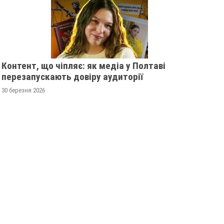
Контент, що чіпляє: як медіа у Полтаві
перезапускають довіру аудиторії
30 березня 2026
СЬКІЙ ОБЛАСТІ
ПОЛІЦІЯ ПОЛТАВЩИНИ
ТЬ 82-РІЧНУ
РОЗШУКУЄ 69-РІЧНОГО