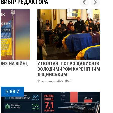
ВИБІР РЕДАКТОРА
У ПОЛТАВІ ПОПРОЩАЛИСЯ ІЗ ВІЙСЬКОВИМИ
ПІ
ВОЛОДИМИРОМ КАРЕНГІНИМ ТА ОЛЕГОМ
СУ
ЛІЩИНСЬКИМ
25 
25 листопада 2025
0
БЛОГИ