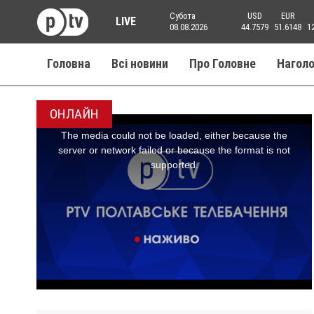
Субота
USD
EUR
LIVE
08.08.2026
44.7579
51.6148
1
Головна
Всі новини
Про Головне
Нагол
ОНЛАЙН