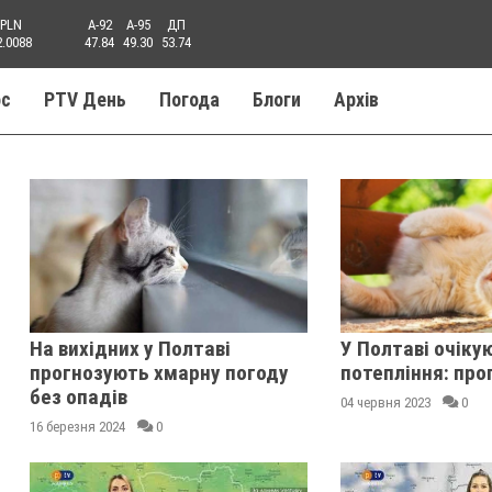
PLN
A-92
A-95
ДП
2.0088
47.84
49.30
53.74
ос
PTV День
Погода
Блоги
Aрхів
На вихідних у Полтаві
У Полтаві очіку
прогнозують хмарну погоду
потепління: про
без опадів
04 червня 2023
0
16 березня 2024
0