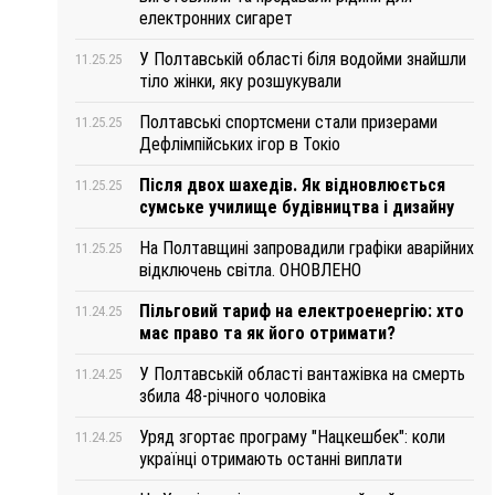
електронних сигарет
У Полтавській області біля водойми знайшли
11.25.25
тіло жінки, яку розшукували
Полтавські спортсмени стали призерами
11.25.25
Дефлімпійських ігор в Токіо
Після двох шахедів. Як відновлюється
11.25.25
сумське училище будівництва і дизайну
На Полтавщині запровадили графіки аварійних
11.25.25
відключень світла. ОНОВЛЕНО
Пільговий тариф на електроенергію: хто
11.24.25
має право та як його отримати?
У Полтавській області вантажівка на смерть
11.24.25
збила 48-річного чоловіка
Уряд згортає програму "Нацкешбек": коли
11.24.25
українці отримають останні виплати