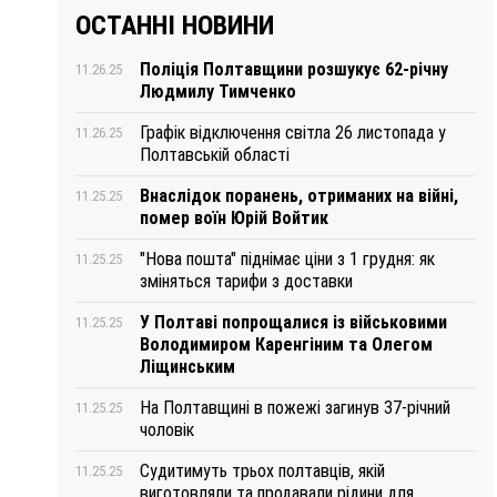
ОСТАННІ НОВИНИ
Поліція Полтавщини розшукує 62-річну
11.26.25
Людмилу Тимченко
Графік відключення світла 26 листопада у
11.26.25
Полтавській області
Внаслідок поранень, отриманих на війні,
11.25.25
помер воїн Юрій Войтик
"Нова пошта" піднімає ціни з 1 грудня: як
11.25.25
зміняться тарифи з доставки
У Полтаві попрощалися із військовими
11.25.25
Володимиром Каренгіним та Олегом
Ліщинським
На Полтавщині в пожежі загинув 37-річний
11.25.25
чоловік
Судитимуть трьох полтавців, якій
11.25.25
виготовляли та продавали рідини для