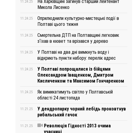
На Харківщині загинув старший лейтенант
11.24.25
Микола Лисенко
Оприлюднили культурно-мистецькі події в
11.24.25
Полтаві цього тижня
Смертельна ДТП на Полтавщині легковик
11.24.25
з‘їхав в кювет та врізався у дерево
У Полтаві на два дні вимкнуть воду і
11.24.25
відкриють пункти набору: перелік адрес
У Полтаві попрощалися із бійцями
11.24.25
Олександром Іващенком, Дмитром
Кисличенком та Максимом Гончаренком
Як вимикатимуть світло у Полтавській
11.24.25
області 24 листопада
У дендропарку чорний лебідь проковтнув
11.21.25
рибальський гачок
Революція Гідності 2013 очима
11.21.25
учасниці