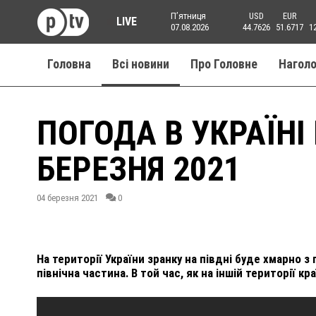
Пʼятниця
USD
EUR
LIVE
07.08.2026
44.7626
51.6717
1
Головна
Всі новини
Про Головне
Нагол
ПОГОДА В УКРАЇНІ
БЕРЕЗНЯ 2021
04 березня 2021
0
На території України зранку на півдні буде хмарно
північна частина. В той час, як на іншій території кр