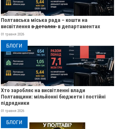
Полтавська міська рада – кошти на
висвітлення в̶ ̶д̶е̶т̶а̶л̶я̶х̶ ̶ в департаментах
01 травня 2026
БЛОГИ
НА ПОЛТАВЩИНІ ОГОЛОСИЛИ
НА ПОЛТАВЩИНІ О
Хто заробляє на висвітленні влади
ШТОРМОВЕ ПОПЕРЕДЖЕННЯ
ЗАМОРОЗКИ
Полтавщини: мільйонні бюджети і постійні
підрядники
27 травня 2023
0
30 квітня 2023
0
01 травня 2026
БЛОГИ