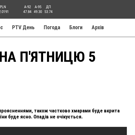
PLN
A-92
A-95
ДП
2.0191
47.84
49.30
53.74
ос
PTV День
Погода
Блоги
Aрхів
 НА П'ЯТНИЦЮ 5
 з проясненнями, також частково хмарами буде вкрита
аїни буде ясно. Опадів не очікується.