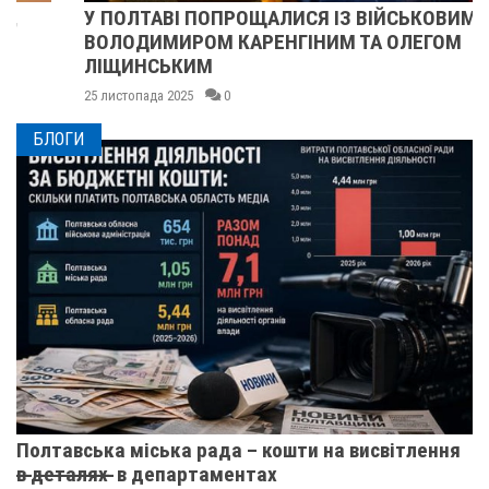
У ПОЛТАВІ ПОПРОЩАЛИСЯ ІЗ ВІЙСЬКОВИМИ
ВОЛОДИМИРОМ КАРЕНГІНИМ ТА ОЛЕГОМ
ЛІЩИНСЬКИМ
25 листопада 2025
0
БЛОГИ
Полтавська міська рада – кошти на висвітлення
в̶ ̶д̶е̶т̶а̶л̶я̶х̶ ̶ в департаментах