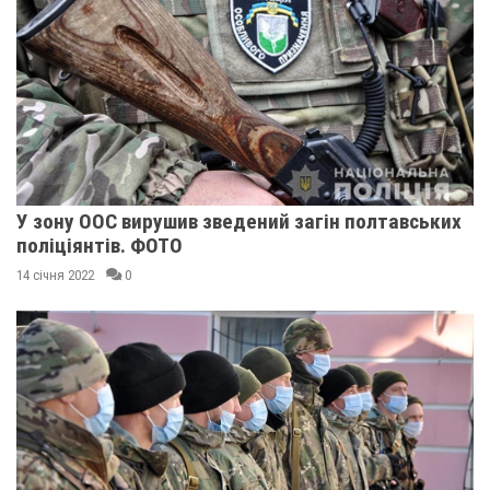
У зону ООС вирушив зведений загін полтавських
поліціянтів. ФОТО
14 січня 2022
0