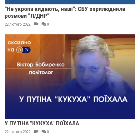
"Не укропи кидають, наші": СБУ оприлюднила
розмови "Л/ДНР"
22 лютого 2022
0
У ПУТІНА "КУКУХА" ПОЇХАЛА
22 лютого 2022
0