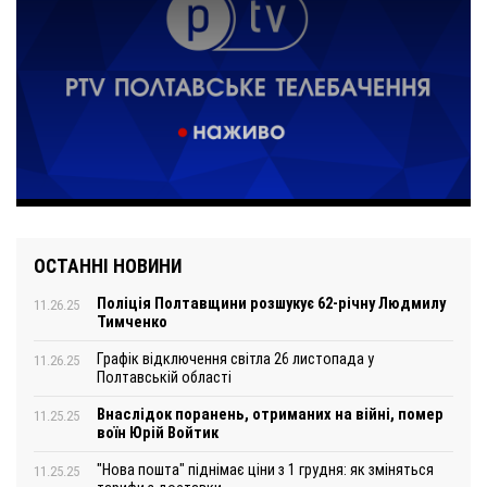
ОСТАННІ НОВИНИ
Поліція Полтавщини розшукує 62-річну Людмилу
11.26.25
Тимченко
Графік відключення світла 26 листопада у
11.26.25
Полтавській області
Внаслідок поранень, отриманих на війні, помер
11.25.25
воїн Юрій Войтик
"Нова пошта" піднімає ціни з 1 грудня: як зміняться
11.25.25