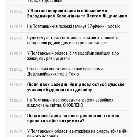
тарифи з доставки
У Полтаві попрощалися із військовими
11.25.25
Володимиром Каренгіним та Олегом Ліщинським
На Полтавщині в пожежі загинув 37-річний чоловік
11.25.25
Судитимуть трьох полтавців, якій виготовляли та
11.25.25
продавали рідини для електронних сигарет
У Полтавській області біля водойми знайшли тіло
11.25.25
жінки, яку розшукували
Полтавські спортсмени стали призерами
11.25.25
Дефлімпійських ігор в Токіо
Після двох шахедів. Як відновлюється сумське
11.25.25
училище будівництва і дизайну
На Полтавщині запровадили графіки аварійних
11.25.25
відключень світла. ОНОВЛЕНО
Пільговий тариф на електроенергію: хто має
11.24.25
право та як його отримати?
У Полтавській області вантажівка на смерть збила 48-
11.24.25
річного чоловіка