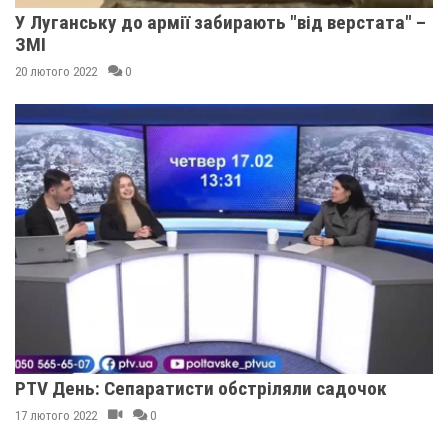
У Луганську до армії забирають "від верстата" –
ЗМІ
20 лютого 2022
0
PTV День: Сепаратисти обстріляли садочок
17 лютого 2022
0