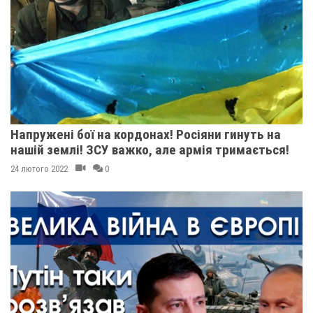
Напружені бої на кордонах! Росіяни гинуть на
нашій землі! ЗСУ важко, але армія тримається!
24 лютого 2022
0