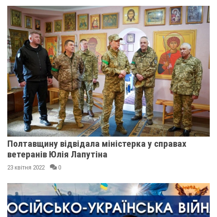
Полтавщину відвідала міністерка у справах
ветеранів Юлія Лапутіна
23 квітня 2022
0