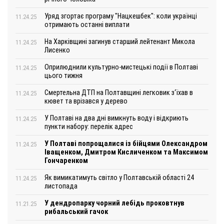
Уряд згортає програму "Нацкешбек": коли українці
11.24.25
отримають останні виплати
На Харківщині загинув старший лейтенант Микола
11.24.25
Лисенко
Оприлюднили культурно-мистецькі події в Полтаві
11.24.25
цього тижня
Смертельна ДТП на Полтавщині легковик з‘їхав в
11.24.25
кювет та врізався у дерево
У Полтаві на два дні вимкнуть воду і відкриють
11.24.25
пункти набору: перелік адрес
У Полтаві попрощалися із бійцями Олександром
11.24.25
Іващенком, Дмитром Кисличенком та Максимом
Гончаренком
Як вимикатимуть світло у Полтавській області 24
11.24.25
листопада
У дендропарку чорний лебідь проковтнув
11.21.25
рибальський гачок