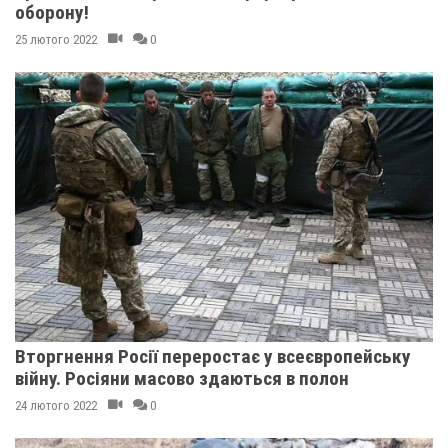
оборону!
25 лютого 2022
0
Вторгнення Росії переростає у всеєвропейську
війну. Росіяни масово здаються в полон
24 лютого 2022
0