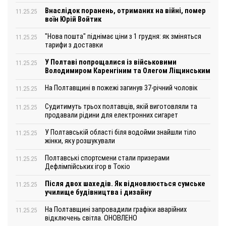
Внаслідок поранень, отриманих на війні, помер
11.25.25
воїн Юрій Войтик
"Нова пошта" піднімає ціни з 1 грудня: як зміняться
11.25.25
тарифи з доставки
У Полтаві попрощалися із військовими
11.25.25
Володимиром Каренгіним та Олегом Ліщинським
На Полтавщині в пожежі загинув 37-річний чоловік
11.25.25
Судитимуть трьох полтавців, якій виготовляли та
11.25.25
продавали рідини для електронних сигарет
У Полтавській області біля водойми знайшли тіло
11.25.25
жінки, яку розшукували
Полтавські спортсмени стали призерами
11.25.25
Дефлімпійських ігор в Токіо
Після двох шахедів. Як відновлюється сумське
11.25.25
училище будівництва і дизайну
На Полтавщині запровадили графіки аварійних
11.25.25
відключень світла. ОНОВЛЕНО