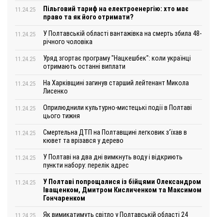
Пільговий тариф на електроенергію: хто має
11.24.25
право та як його отримати?
У Полтавській області вантажівка на смерть збила 48-
11.24.25
річного чоловіка
Уряд згортає програму "Нацкешбек": коли українці
11.24.25
отримають останні виплати
На Харківщині загинув старший лейтенант Микола
11.24.25
Лисенко
Оприлюднили культурно-мистецькі події в Полтаві
11.24.25
цього тижня
Смертельна ДТП на Полтавщині легковик з‘їхав в
11.24.25
кювет та врізався у дерево
У Полтаві на два дні вимкнуть воду і відкриють
11.24.25
пункти набору: перелік адрес
У Полтаві попрощалися із бійцями Олександром
11.24.25
Іващенком, Дмитром Кисличенком та Максимом
Гончаренком
Як вимикатимуть світло у Полтавській області 24
11.24.25